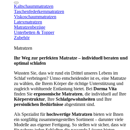
Kaltschaummatratzen
Taschenfederkernmatratzen
Viskoschaummatratzen
Latexmatratzen
Matratzenbezüge
Unterbetten & Topper
Zubehör
Matratzen
Ihr Weg zur perfekten Matratze – individuell beraten und
optimal schlafen
Wussten Sie, dass wir rund ein Drittel unseres Lebens im
Schlaf verbringen? Umso entscheidender ist es, eine Matratze
zu wählen, die Ihrem Körper die richtige Unterstützung und
zugleich wohltuende Entlastung bietet. Bei
Dorma Vita
finden Sie
ergonomische Matratzen
, die individuell auf Ihre
Körperstruktur
, Ihre
Schlafgewohnheiten
und Ihre
persönlichen Bedürfnisse
abgestimmt sind.
Als Spezialist für
hochwertige Matratzen
bieten wir Ihnen
ein sorgfältig zusammengestelltes Sortiment – darunter viele
Modelle aus eigener Fertigung. So stellen wir sicher, dass wir
für nahezu jeden Schlaftyp die passende Lösung bieten