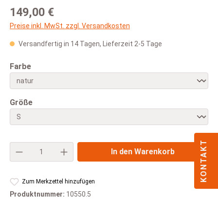
Regulärer Preis:
149,00 €
Preise inkl. MwSt. zzgl. Versandkosten
Versandfertig in 14 Tagen, Lieferzeit 2-5 Tage
auswählen
Farbe
auswählen
Größe
KONTAKT
Produkt Anzahl: Gib den gewünschten Wert e
In den Warenkorb
Zum Merkzettel hinzufügen
Produktnummer:
10550.5