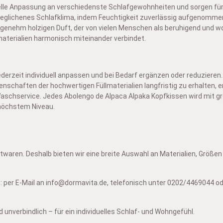
duelle Anpassung an verschiedenste Schlafgewohnheiten und sorgen fü
glichenes Schlafklima, indem Feuchtigkeit zuverlässig aufgenommen 
angenehm holzigen Duft, der von vielen Menschen als beruhigend und w
aterialien harmonisch miteinander verbindet.
jederzeit individuell anpassen und bei Bedarf ergänzen oder reduziere
schaften der hochwertigen Füllmaterialien langfristig zu erhalten, 
schservice. Jedes Abolengo de Alpaca Alpaka Kopfkissen wird mit groß
 höchstem Niveau.
ren. Deshalb bieten wir eine breite Auswahl an Materialien, Größen 
: per E-Mail an info@dormavita.de, telefonisch unter 0202/4469044 oder
nverbindlich – für ein individuelles Schlaf- und Wohngefühl.