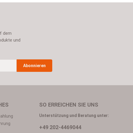
uf dem
odukte und
Abonnieren
n
*
HES
SO ERREICHEN SIE UNS
Unterstützung und Beratung unter:
Zahlung
hrung
+49 202-4469044
in mit ihnen einverstanden.