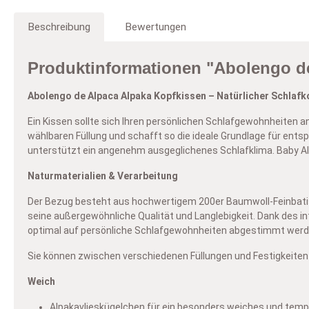
V
ge
Beschreibung
Bewertungen
I
Mi
En
Un
In
wo
– 
Produktinformationen "Abolengo de
Un
I
B
di
Abolengo de Alpaca Alpaka Kopfkissen – Natürlicher Schlaf
D
B
Al
Be
Ein Kissen sollte sich Ihren persönlichen Schlafgewohnheiten a
Si
In
Em
Vi
wählbaren Füllung und schafft so die ideale Grundlage für ent
Te
un
al
unterstützt ein angenehm ausgeglichenes Schlafklima.
Baby Al
Be
Be
Naturmaterialien & Verarbeitung
au
vo
Der Bezug besteht aus hochwertigem 200er Baumwoll-Feinbatist 
seine außergewöhnliche Qualität und Langlebigkeit. Dank des in
optimal auf persönliche Schlafgewohnheiten abgestimmt werd
Sie können zwischen verschiedenen Füllungen und Festigkeiten
Weich
Alpakavlieskügelchen für ein besonders weiches und tem