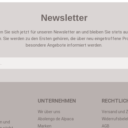
Newsletter
n Sie sich jetzt für unseren Newsletter an und bleiben Sie stets a
. Sie werden zu den Ersten gehören, die über neu eingetroffene Pr
besondere Angebote informiert werden.
Um weiterzugehen, geben Sie die oben abgebildeten Zeichen ei
UNTERNEHMEN
RECHTLIC
Wir über uns
Versand und 
Datenschutz
Abolengo de Alpaca
Widerrufsbele
en und
utzbestimmungen
zur Kenntnis genommen und die
AGB
gelesen und b
Marken
AGB