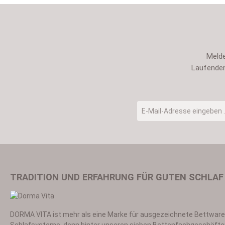
Melde
Laufenden
E-Mail-Adresse
*
TRADITION UND ERFAHRUNG FÜR GUTEN SCHLAF
DORMA VITA ist mehr als eine Marke für ausgezeichnete Bettwar
Ich habe die
Datensch