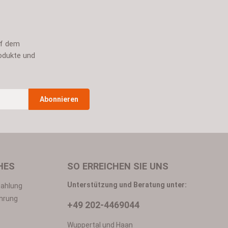
uf dem
odukte und
Abonnieren
n
*
HES
SO ERREICHEN SIE UNS
Unterstützung und Beratung unter:
Zahlung
hrung
+49 202-4469044
in mit ihnen einverstanden.
Wuppertal und Haan