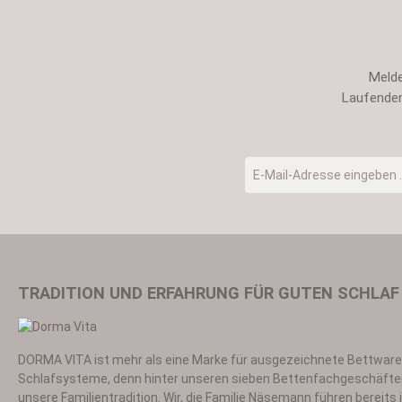
Melde
Laufenden
E-Mail-Adresse
*
TRADITION UND ERFAHRUNG FÜR GUTEN SCHLAF
DORMA VITA ist mehr als eine Marke für ausgezeichnete Bettwar
Ich habe die
Datensch
Schlafsysteme, denn hinter unseren sieben Bettenfachgeschäfte
unsere Familientradition. Wir, die Familie Näsemann führen bereits i