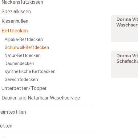
Nackenstützkissen
U
W
of
be
Zubehör
Daunen und Naturhaar Waschservice
Spannbettlaken
Spezialkissen
O
Wi
U
kö
Dorma Vit
Kissenhüllen
V
L
Waschser
Bettdecken
di
Alpaka-Bettdecken
Si
Schurwoll-Bettdecken
An
U
be
Natur-Bettdecken
Dorma Vi
Schafsch
De
Daunendecken
Hi
Ki
synthetische Bettdecken
Al
T
Je
Gewichtsdecken
ve
Na
je
P
Unterbetten/Topper
Ve
W
Daunen und Naturhaar Waschservice
B
F
eimtextilien
ve
U
an
etten
Wä
e