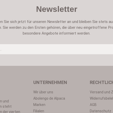
Newsletter
n Sie sich jetzt für unseren Newsletter an und bleiben Sie stets a
. Sie werden zu den Ersten gehören, die über neu eingetroffene Pr
besondere Angebote informiert werden.
Um weiterzugehen, geben Sie die oben abgebildeten Zeichen ei
UNTERNEHMEN
RECHTLIC
Wir über uns
Versand und 
Datenschutz
Abolengo de Alpaca
Widerrufsbele
en und
utzbestimmungen
zur Kenntnis genommen und die
AGB
gelesen und b
Marken
AGB
n steht
*
Filialen
Datenschutz
n der vierten