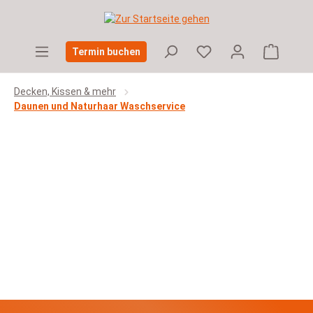
Zum Hauptinhalt springen
Warenko
Termin buchen
Decken, Kissen & mehr
Daunen und Naturhaar Waschservice