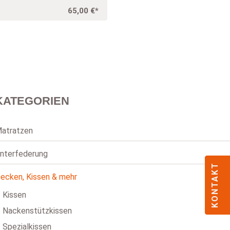
Atelierservice
65,00 €*
KATEGORIEN
atratzen
nterfederung
KONTAKT
ecken, Kissen & mehr
Kissen
Nackenstützkissen
Spezialkissen