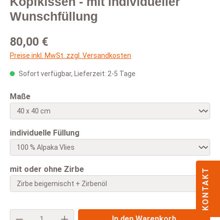
Kopfkissen - mit individueller
Wunschfüllung
Regulärer Preis:
80,00 €
Preise inkl. MwSt. zzgl. Versandkosten
Sofort verfügbar, Lieferzeit: 2-5 Tage
auswählen
Maße
auswählen
individuelle Füllung
auswählen
mit oder ohne Zirbe
KONTAKT
Produkt Anzahl: Gib den gewünschten Wert e
In den Warenkorb