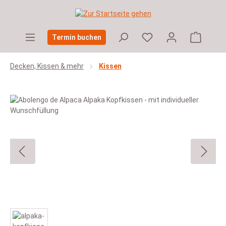
Zum Hauptinhalt springen
Warenko
Termin buchen
Decken, Kissen & mehr
Kissen
Bildergalerie überspringen