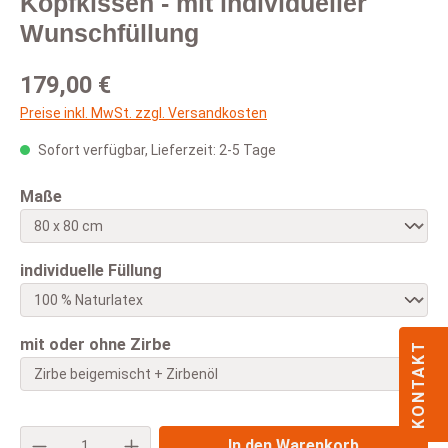
Kopfkissen - mit individueller
Wunschfüllung
Regulärer Preis:
179,00 €
Preise inkl. MwSt. zzgl. Versandkosten
Sofort verfügbar, Lieferzeit: 2-5 Tage
auswählen
Maße
auswählen
individuelle Füllung
auswählen
mit oder ohne Zirbe
KONTAKT
Produkt Anzahl: Gib den gewünschten Wert e
In den Warenkorb