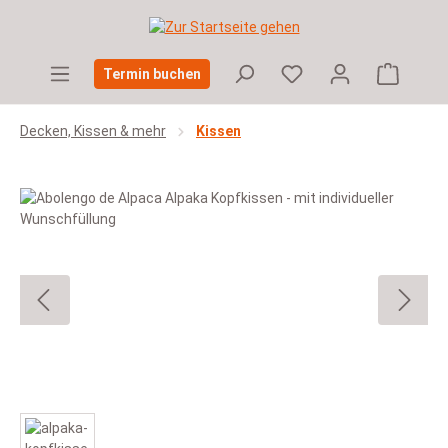
Zum Hauptinhalt springen
Warenko
Termin buchen
Decken, Kissen & mehr
Kissen
Bildergalerie überspringen