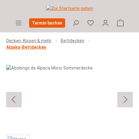
Zum Hauptinhalt springen
Warenko
Termin buchen
Decken, Kissen & mehr
Bettdecken
Alpaka-Bettdecken
Bildergalerie überspringen