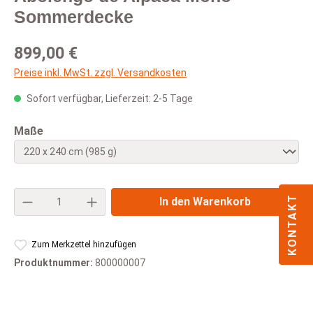
Sommerdecke
Regulärer Preis:
899,00 €
Preise inkl. MwSt. zzgl. Versandkosten
Sofort verfügbar, Lieferzeit: 2-5 Tage
auswählen
Maße
Produkt Anzahl: Gib den gewünschten Wert e
KONTAKT
In den Warenkorb
Zum Merkzettel hinzufügen
Produktnummer:
800000007