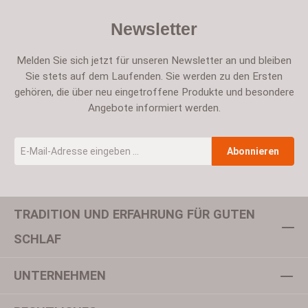
Newsletter
Melden Sie sich jetzt für unseren Newsletter an und bleiben
Sie stets auf dem Laufenden. Sie werden zu den Ersten
gehören, die über neu eingetroffene Produkte und besondere
Angebote informiert werden.
E-Mail-Adresse
*
Abonnieren
TRADITION UND ERFAHRUNG FÜR GUTEN
Um weiterzugehen, geben Sie die oben abgebildeten Zeichen ein
SCHLAF
UNTERNEHMEN
Datenschutz
Ich habe die
Datenschutzbestimmungen
zur Kenntnis