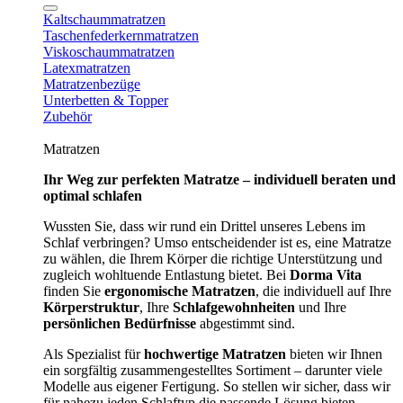
Kaltschaummatratzen
Taschenfederkernmatratzen
Viskoschaummatratzen
Latexmatratzen
Matratzenbezüge
Unterbetten & Topper
Zubehör
Matratzen
Ihr Weg zur perfekten Matratze – individuell beraten und
optimal schlafen
Wussten Sie, dass wir rund ein Drittel unseres Lebens im
Schlaf verbringen? Umso entscheidender ist es, eine Matratze
zu wählen, die Ihrem Körper die richtige Unterstützung und
zugleich wohltuende Entlastung bietet. Bei
Dorma Vita
finden Sie
ergonomische Matratzen
, die individuell auf Ihre
Körperstruktur
, Ihre
Schlafgewohnheiten
und Ihre
persönlichen Bedürfnisse
abgestimmt sind.
Als Spezialist für
hochwertige Matratzen
bieten wir Ihnen
ein sorgfältig zusammengestelltes Sortiment – darunter viele
Modelle aus eigener Fertigung. So stellen wir sicher, dass wir
für nahezu jeden Schlaftyp die passende Lösung bieten