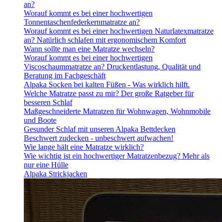
an?
Worauf kommt es bei einer hochwertigen
Tonnentaschenfederkernmatratze an?
Worauf kommt es bei einer hochwertigen Naturlatexmatratze
an? Natürlich schlafen mit ergonomischem Komfort
Wann sollte man eine Matratze wechseln?
Worauf kommt es bei einer hochwertigen
Viscoschaummatratze an? Druckentlastung, Qualität und
Beratung im Fachgeschäft
Alpaka Socken bei kalten Füßen - Was wirklich hilft.
Welche Matratze passt zu mir? Der große Ratgeber für
besseren Schlaf
Maßgeschneiderte Matratzen für Wohnwagen, Wohnmobile
und Boote
Gesunder Schlaf mit unseren Alpaka Bettdecken
Beschwert zudecken - unbeschwert aufwachen!
Wie lange hält eine Matratze wirklich?
Wie wichtig ist ein hochwertiger Matratzenbezug? Mehr als
nur eine Hülle
Alpaka Strickjacken