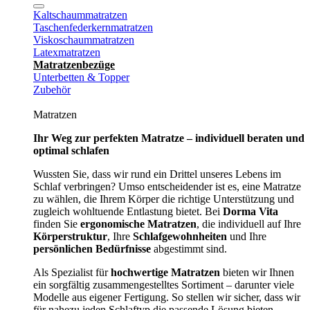
Kaltschaummatratzen
Taschenfederkernmatratzen
Viskoschaummatratzen
Latexmatratzen
Matratzenbezüge
Unterbetten & Topper
Zubehör
Matratzen
Ihr Weg zur perfekten Matratze – individuell beraten und
optimal schlafen
Wussten Sie, dass wir rund ein Drittel unseres Lebens im
Schlaf verbringen? Umso entscheidender ist es, eine Matratze
zu wählen, die Ihrem Körper die richtige Unterstützung und
zugleich wohltuende Entlastung bietet. Bei
Dorma Vita
finden Sie
ergonomische Matratzen
, die individuell auf Ihre
Körperstruktur
, Ihre
Schlafgewohnheiten
und Ihre
persönlichen Bedürfnisse
abgestimmt sind.
Als Spezialist für
hochwertige Matratzen
bieten wir Ihnen
ein sorgfältig zusammengestelltes Sortiment – darunter viele
Modelle aus eigener Fertigung. So stellen wir sicher, dass wir
für nahezu jeden Schlaftyp die passende Lösung bieten