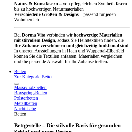
Natur- & Kunstfasern
– von pflegeleichten Synthetikfasern
bis zu hochwertigen Naturmaterialien
Verschiedene Größen & Designs
– passend für jeden
Wohnbereich
Bei
Dorma Vita
verbinden wir
hochwertige Materialien
mit stilvollem Design
, sodass Sie Heimtextilien finden, die
Ihr Zuhause verschönern und gleichzeitig funktional sind
.
In unseren Ausstellungen in Haan und Wuppertal-Elberfeld
können Sie die Textilien anfassen, Materialien vergleichen
und die passende Auswahl für Ihr Zuhause treffen.
Betten
Zur Kategorie Betten
Massivholzbetten
Boxspring-Betten
Polsterbetten
Metallbetten
Nachttische
Betten
Bettgestelle – Die stilvolle Basis für gesunden
Schlaf und gutes Design