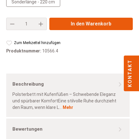
Sonderlänge - 220 cm
Produkt Anzahl: Gib den gewünschten Wert e
In den Warenkorb
Zum Merkzettel hinzufügen
Produktnummer:
10566.4
KONTAKT
Beschreibung
Polsterbett mit Kufenfüßen – Schwebende Eleganz
und spürbarer KomfortEine stilvolle Ruhe durchzieht
den Raum, wenn klare L…
Mehr
Bewertungen