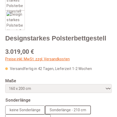
Designstarkes Polsterbettgestell
Regulärer Preis:
3.019,00 €
Preise inkl. MwSt. zzgl. Versandkosten
Versandfertig in 42 Tagen, Lieferzeit 1-2 Wochen
auswählen
Maße
auswählen
Sonderlänge
keine Sonderlänge
Sonderlänge - 210 cm