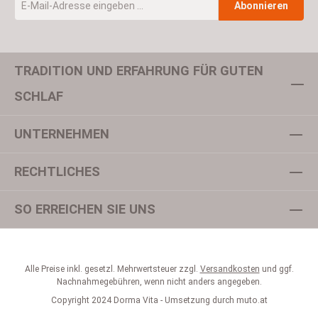
Abonnieren
TRADITION UND ERFAHRUNG FÜR GUTEN
Um weiterzugehen, geben Sie die oben abgebildeten Zeichen ein
SCHLAF
UNTERNEHMEN
Datenschutz
Ich habe die
Datenschutzbestimmungen
zur Kenntnis
RECHTLICHES
genommen und die
AGB
gelesen und bin mit ihnen
einverstanden.
*
SO ERREICHEN SIE UNS
Alle Preise inkl. gesetzl. Mehrwertsteuer zzgl.
Versandkosten
und ggf.
Nachnahmegebühren, wenn nicht anders angegeben.
Copyright 2024 Dorma Vita - Umsetzung durch
muto.at