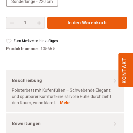
Sonderlänge - 220 cm
Produkt Anzahl: Gib den gewünschten Wert e
In den Warenkorb
Zum Merkzettel hinzufügen
Produktnummer:
10566.5
KONTAKT
Beschreibung
Polsterbett mit Kufenfüßen – Schwebende Eleganz
und spürbarer KomfortEine stilvolle Ruhe durchzieht
den Raum, wenn klare L…
Mehr
Bewertungen