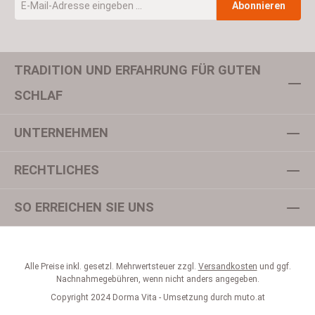
Abonnieren
TRADITION UND ERFAHRUNG FÜR GUTEN
Um weiterzugehen, geben Sie die oben abgebildeten Zeichen ein
SCHLAF
UNTERNEHMEN
Datenschutz
Ich habe die
Datenschutzbestimmungen
zur Kenntnis
RECHTLICHES
genommen und die
AGB
gelesen und bin mit ihnen
einverstanden.
*
SO ERREICHEN SIE UNS
Alle Preise inkl. gesetzl. Mehrwertsteuer zzgl.
Versandkosten
und ggf.
Nachnahmegebühren, wenn nicht anders angegeben.
Copyright 2024 Dorma Vita - Umsetzung durch
muto.at