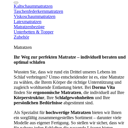
Kaltschaummatratzen
Taschenfederkernmatratzen
Viskoschaummatratzen
Latexmatratzen
Matratzenbezüge
Unterbetten & Topper
Zubehör
Matratzen
Ihr Weg zur perfekten Matratze – individuell beraten und
optimal schlafen
Wussten Sie, dass wir rund ein Drittel unseres Lebens im
Schlaf verbringen? Umso entscheidender ist es, eine Matratze
zu wählen, die Ihrem Körper die richtige Unterstützung und
zugleich wohltuende Entlastung bietet. Bei
Dorma Vita
finden Sie
ergonomische Matratzen
, die individuell auf Ihre
Körperstruktur
, Ihre
Schlafgewohnheiten
und Ihre
persönlichen Bedürfnisse
abgestimmt sind.
Als Spezialist für
hochwertige Matratzen
bieten wir Ihnen
ein sorgfältig zusammengestelltes Sortiment – darunter viele
Modelle aus eigener Fertigung. So stellen wir sicher, dass wir
für nahezu jeden Schlaftyp die passende Lösung bieten