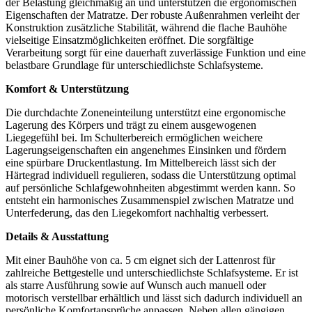
der Belastung gleichmäßig an und unterstützen die ergonomischen
Eigenschaften der Matratze. Der robuste Außenrahmen verleiht der
Konstruktion zusätzliche Stabilität, während die flache Bauhöhe
vielseitige Einsatzmöglichkeiten eröffnet. Die sorgfältige
Verarbeitung sorgt für eine dauerhaft zuverlässige Funktion und eine
belastbare Grundlage für unterschiedlichste Schlafsysteme.
Komfort & Unterstützung
Die durchdachte Zoneneinteilung unterstützt eine ergonomische
Lagerung des Körpers und trägt zu einem ausgewogenen
Liegegefühl bei. Im Schulterbereich ermöglichen weichere
Lagerungseigenschaften ein angenehmes Einsinken und fördern
eine spürbare Druckentlastung. Im Mittelbereich lässt sich der
Härtegrad individuell regulieren, sodass die Unterstützung optimal
auf persönliche Schlafgewohnheiten abgestimmt werden kann. So
entsteht ein harmonisches Zusammenspiel zwischen Matratze und
Unterfederung, das den Liegekomfort nachhaltig verbessert.
Details & Ausstattung
Mit einer Bauhöhe von ca. 5 cm eignet sich der Lattenrost für
zahlreiche Bettgestelle und unterschiedlichste Schlafsysteme. Er ist
als starre Ausführung sowie auf Wunsch auch manuell oder
motorisch verstellbar erhältlich und lässt sich dadurch individuell an
persönliche Komfortansprüche anpassen. Neben allen gängigen