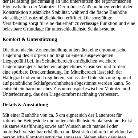
der Belastung gleichmäßig an und unterstützen die ergonomischen
Eigenschaften der Matratze. Der robuste Außenrahmen verleiht der
Konstruktion zusätzliche Stabilität, während die flache Bauhöhe
vielseitige Einsatzmöglichkeiten eröffnet. Die sorgfältige
Verarbeitung sorgt für eine dauerhaft zuverlässige Funktion und eine
belastbare Grundlage für unterschiedlichste Schlafsysteme.
Komfort & Unterstützung
Die durchdachte Zoneneinteilung unterstützt eine ergonomische
Lagerung des Körpers und trägt zu einem ausgewogenen
Liegegefühl bei. Im Schulterbereich ermöglichen weichere
Lagerungseigenschaften ein angenehmes Einsinken und fördern
eine spürbare Druckentlastung. Im Mittelbereich lässt sich der
Härtegrad individuell regulieren, sodass die Unterstützung optimal
auf persönliche Schlafgewohnheiten abgestimmt werden kann. So
entsteht ein harmonisches Zusammenspiel zwischen Matratze und
Unterfederung, das den Liegekomfort nachhaltig verbessert.
Details & Ausstattung
Mit einer Bauhöhe von ca. 5 cm eignet sich der Lattenrost für
zahlreiche Bettgestelle und unterschiedlichste Schlafsysteme. Er ist
als starre Ausführung sowie auf Wunsch auch manuell oder
motorisch verstellbar erhältlich und lässt sich dadurch individuell an
persönliche Komfortansprüche anpassen. Neben allen gängigen