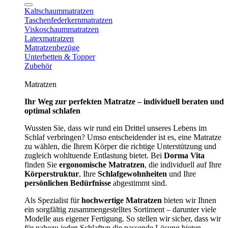
Kaltschaummatratzen
Taschenfederkernmatratzen
Viskoschaummatratzen
Latexmatratzen
Matratzenbezüge
Unterbetten & Topper
Zubehör
Matratzen
Ihr Weg zur perfekten Matratze – individuell beraten und
optimal schlafen
Wussten Sie, dass wir rund ein Drittel unseres Lebens im
Schlaf verbringen? Umso entscheidender ist es, eine Matratze
zu wählen, die Ihrem Körper die richtige Unterstützung und
zugleich wohltuende Entlastung bietet. Bei
Dorma Vita
finden Sie
ergonomische Matratzen
, die individuell auf Ihre
Körperstruktur
, Ihre
Schlafgewohnheiten
und Ihre
persönlichen Bedürfnisse
abgestimmt sind.
Als Spezialist für
hochwertige Matratzen
bieten wir Ihnen
ein sorgfältig zusammengestelltes Sortiment – darunter viele
Modelle aus eigener Fertigung. So stellen wir sicher, dass wir
für nahezu jeden Schlaftyp die passende Lösung bieten