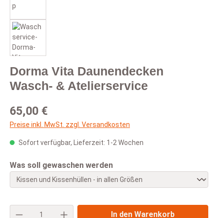
Dorma Vita Daunendecken
Wasch- & Atelierservice
Regulärer Preis:
65,00 €
Preise inkl. MwSt. zzgl. Versandkosten
Sofort verfügbar, Lieferzeit: 1-2 Wochen
auswählen
Was soll gewaschen werden
Produkt Anzahl: Gib den gewünschten Wert e
In den Warenkorb