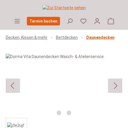
Zum Hauptinhalt springen
Warenko
Termin buchen
Decken, Kissen & mehr
Bettdecken
Daunendecken
Bildergalerie überspringen