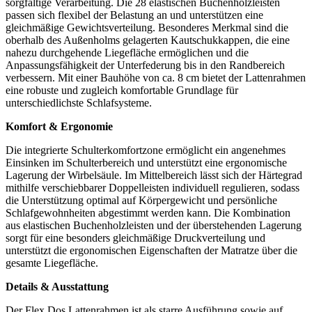
sorgfältige Verarbeitung. Die 28 elastischen Buchenholzleisten
passen sich flexibel der Belastung an und unterstützen eine
gleichmäßige Gewichtsverteilung. Besonderes Merkmal sind die
oberhalb des Außenholms gelagerten Kautschukkappen, die eine
nahezu durchgehende Liegefläche ermöglichen und die
Anpassungsfähigkeit der Unterfederung bis in den Randbereich
verbessern. Mit einer Bauhöhe von ca. 8 cm bietet der Lattenrahmen
eine robuste und zugleich komfortable Grundlage für
unterschiedlichste Schlafsysteme.
Komfort & Ergonomie
Die integrierte Schulterkomfortzone ermöglicht ein angenehmes
Einsinken im Schulterbereich und unterstützt eine ergonomische
Lagerung der Wirbelsäule. Im Mittelbereich lässt sich der Härtegrad
mithilfe verschiebbarer Doppelleisten individuell regulieren, sodass
die Unterstützung optimal auf Körpergewicht und persönliche
Schlafgewohnheiten abgestimmt werden kann. Die Kombination
aus elastischen Buchenholzleisten und der überstehenden Lagerung
sorgt für eine besonders gleichmäßige Druckverteilung und
unterstützt die ergonomischen Eigenschaften der Matratze über die
gesamte Liegefläche.
Details & Ausstattung
Der Flex Dos Lattenrahmen ist als starre Ausführung sowie auf