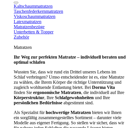
Kaltschaummatratzen
Taschenfederkernmatratzen
Viskoschaummatratzen
Latexmatratzen
Matratzenbezüge
Unterbetten & Topper
Zubehör
Matratzen
Ihr Weg zur perfekten Matratze – individuell beraten und
optimal schlafen
Wussten Sie, dass wir rund ein Drittel unseres Lebens im
Schlaf verbringen? Umso entscheidender ist es, eine Matratze
zu wählen, die Ihrem Körper die richtige Unterstützung und
zugleich wohltuende Entlastung bietet. Bei
Dorma Vita
finden Sie
ergonomische Matratzen
, die individuell auf Ihre
Körperstruktur
, Ihre
Schlafgewohnheiten
und Ihre
persönlichen Bedürfnisse
abgestimmt sind.
Als Spezialist für
hochwertige Matratzen
bieten wir Ihnen
ein sorgfältig zusammengestelltes Sortiment – darunter viele
Modelle aus eigener Fertigung. So stellen wir sicher, dass wir
für nahezu jeden Schlaftyp die passende Lösung bieten