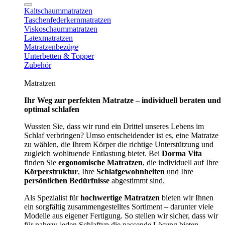
Kaltschaummatratzen
Taschenfederkernmatratzen
Viskoschaummatratzen
Latexmatratzen
Matratzenbezüge
Unterbetten & Topper
Zubehör
Matratzen
Ihr Weg zur perfekten Matratze – individuell beraten und
optimal schlafen
Wussten Sie, dass wir rund ein Drittel unseres Lebens im
Schlaf verbringen? Umso entscheidender ist es, eine Matratze
zu wählen, die Ihrem Körper die richtige Unterstützung und
zugleich wohltuende Entlastung bietet. Bei
Dorma Vita
finden Sie
ergonomische Matratzen
, die individuell auf Ihre
Körperstruktur
, Ihre
Schlafgewohnheiten
und Ihre
persönlichen Bedürfnisse
abgestimmt sind.
Als Spezialist für
hochwertige Matratzen
bieten wir Ihnen
ein sorgfältig zusammengestelltes Sortiment – darunter viele
Modelle aus eigener Fertigung. So stellen wir sicher, dass wir
für nahezu jeden Schlaftyp die passende Lösung bieten