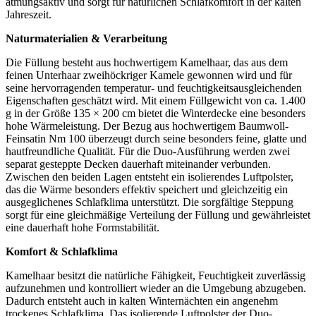
atmungsaktiv und sorgt für natürlichen Schlafkomfort in der kalten
Jahreszeit.
Naturmaterialien & Verarbeitung
Die Füllung besteht aus hochwertigem Kamelhaar, das aus dem
feinen Unterhaar zweihöckriger Kamele gewonnen wird und für
seine hervorragenden temperatur- und feuchtigkeitsausgleichenden
Eigenschaften geschätzt wird. Mit einem Füllgewicht von ca. 1.400
g in der Größe 135 × 200 cm bietet die Winterdecke eine besonders
hohe Wärmeleistung. Der Bezug aus hochwertigem Baumwoll-
Feinsatin Nm 100 überzeugt durch seine besonders feine, glatte und
hautfreundliche Qualität. Für die Duo-Ausführung werden zwei
separat gesteppte Decken dauerhaft miteinander verbunden.
Zwischen den beiden Lagen entsteht ein isolierendes Luftpolster,
das die Wärme besonders effektiv speichert und gleichzeitig ein
ausgeglichenes Schlafklima unterstützt. Die sorgfältige Steppung
sorgt für eine gleichmäßige Verteilung der Füllung und gewährleistet
eine dauerhaft hohe Formstabilität.
Komfort & Schlafklima
Kamelhaar besitzt die natürliche Fähigkeit, Feuchtigkeit zuverlässig
aufzunehmen und kontrolliert wieder an die Umgebung abzugeben.
Dadurch entsteht auch in kalten Winternächten ein angenehm
trockenes Schlafklima. Das isolierende Luftpolster der Duo-