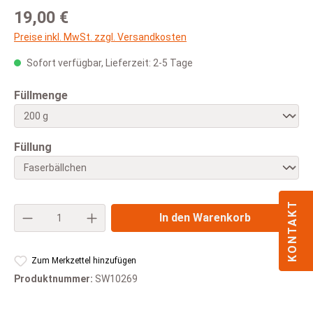
Regulärer Preis:
19,00 €
Preise inkl. MwSt. zzgl. Versandkosten
Sofort verfügbar, Lieferzeit: 2-5 Tage
auswählen
Füllmenge
auswählen
Füllung
KONTAKT
Produkt Anzahl: Gib den gewünschten Wert e
In den Warenkorb
Zum Merkzettel hinzufügen
Produktnummer:
SW10269