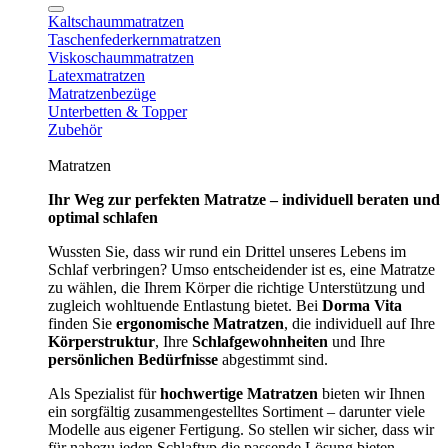
Kaltschaummatratzen
Taschenfederkernmatratzen
Viskoschaummatratzen
Latexmatratzen
Matratzenbezüge
Unterbetten & Topper
Zubehör
Matratzen
Ihr Weg zur perfekten Matratze – individuell beraten und
optimal schlafen
Wussten Sie, dass wir rund ein Drittel unseres Lebens im
Schlaf verbringen? Umso entscheidender ist es, eine Matratze
zu wählen, die Ihrem Körper die richtige Unterstützung und
zugleich wohltuende Entlastung bietet. Bei
Dorma Vita
finden Sie
ergonomische Matratzen
, die individuell auf Ihre
Körperstruktur
, Ihre
Schlafgewohnheiten
und Ihre
persönlichen Bedürfnisse
abgestimmt sind.
Als Spezialist für
hochwertige Matratzen
bieten wir Ihnen
ein sorgfältig zusammengestelltes Sortiment – darunter viele
Modelle aus eigener Fertigung. So stellen wir sicher, dass wir
für nahezu jeden Schlaftyp die passende Lösung bieten