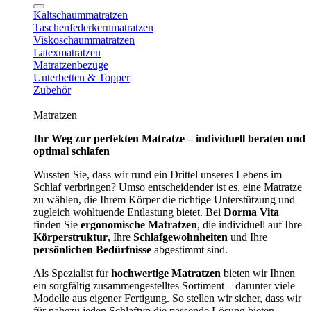
Kaltschaummatratzen
Taschenfederkernmatratzen
Viskoschaummatratzen
Latexmatratzen
Matratzenbezüge
Unterbetten & Topper
Zubehör
Matratzen
Ihr Weg zur perfekten Matratze – individuell beraten und
optimal schlafen
Wussten Sie, dass wir rund ein Drittel unseres Lebens im
Schlaf verbringen? Umso entscheidender ist es, eine Matratze
zu wählen, die Ihrem Körper die richtige Unterstützung und
zugleich wohltuende Entlastung bietet. Bei
Dorma Vita
finden Sie
ergonomische Matratzen
, die individuell auf Ihre
Körperstruktur
, Ihre
Schlafgewohnheiten
und Ihre
persönlichen Bedürfnisse
abgestimmt sind.
Als Spezialist für
hochwertige Matratzen
bieten wir Ihnen
ein sorgfältig zusammengestelltes Sortiment – darunter viele
Modelle aus eigener Fertigung. So stellen wir sicher, dass wir
für nahezu jeden Schlaftyp die passende Lösung bieten