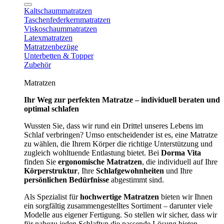
Kaltschaummatratzen
Taschenfederkernmatratzen
Viskoschaummatratzen
Latexmatratzen
Matratzenbezüge
Unterbetten & Topper
Zubehör
Matratzen
Ihr Weg zur perfekten Matratze – individuell beraten und
optimal schlafen
Wussten Sie, dass wir rund ein Drittel unseres Lebens im
Schlaf verbringen? Umso entscheidender ist es, eine Matratze
zu wählen, die Ihrem Körper die richtige Unterstützung und
zugleich wohltuende Entlastung bietet. Bei
Dorma Vita
finden Sie
ergonomische Matratzen
, die individuell auf Ihre
Körperstruktur
, Ihre
Schlafgewohnheiten
und Ihre
persönlichen Bedürfnisse
abgestimmt sind.
Als Spezialist für
hochwertige Matratzen
bieten wir Ihnen
ein sorgfältig zusammengestelltes Sortiment – darunter viele
Modelle aus eigener Fertigung. So stellen wir sicher, dass wir
für nahezu jeden Schlaftyp die passende Lösung bieten