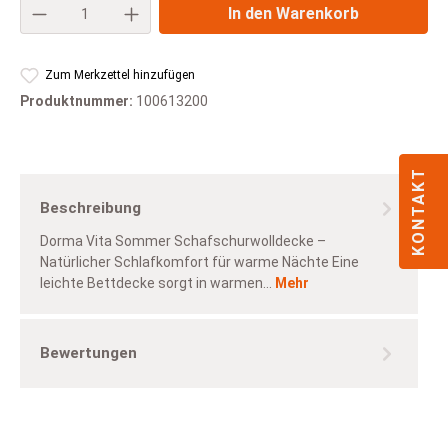
Produkt Anzahl: Gib den gewünschten Wert e
In den Warenkorb
Zum Merkzettel hinzufügen
Produktnummer:
100613200
KONTAKT
Beschreibung
Dorma Vita Sommer Schafschurwolldecke –
Natürlicher Schlafkomfort für warme Nächte Eine
leichte Bettdecke sorgt in warmen…
Mehr
Bewertungen