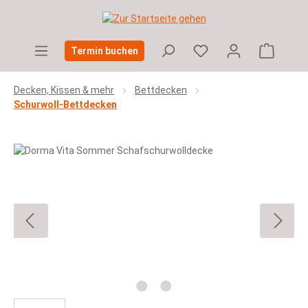
Zum Hauptinhalt springen
Warenko
Termin buchen
Decken, Kissen & mehr
Bettdecken
Schurwoll-Bettdecken
Bildergalerie überspringen