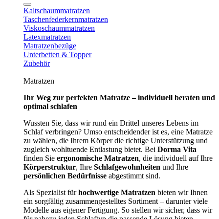
Kaltschaummatratzen
Taschenfederkernmatratzen
Viskoschaummatratzen
Latexmatratzen
Matratzenbezüge
Unterbetten & Topper
Zubehör
Matratzen
Ihr Weg zur perfekten Matratze – individuell beraten und
optimal schlafen
Wussten Sie, dass wir rund ein Drittel unseres Lebens im
Schlaf verbringen? Umso entscheidender ist es, eine Matratze
zu wählen, die Ihrem Körper die richtige Unterstützung und
zugleich wohltuende Entlastung bietet. Bei
Dorma Vita
finden Sie
ergonomische Matratzen
, die individuell auf Ihre
Körperstruktur
, Ihre
Schlafgewohnheiten
und Ihre
persönlichen Bedürfnisse
abgestimmt sind.
Als Spezialist für
hochwertige Matratzen
bieten wir Ihnen
ein sorgfältig zusammengestelltes Sortiment – darunter viele
Modelle aus eigener Fertigung. So stellen wir sicher, dass wir
für nahezu jeden Schlaftyp die passende Lösung bieten