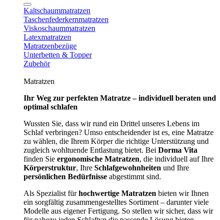
Kaltschaummatratzen
Taschenfederkernmatratzen
Viskoschaummatratzen
Latexmatratzen
Matratzenbezüge
Unterbetten & Topper
Zubehör
Matratzen
Ihr Weg zur perfekten Matratze – individuell beraten und
optimal schlafen
Wussten Sie, dass wir rund ein Drittel unseres Lebens im
Schlaf verbringen? Umso entscheidender ist es, eine Matratze
zu wählen, die Ihrem Körper die richtige Unterstützung und
zugleich wohltuende Entlastung bietet. Bei
Dorma Vita
finden Sie
ergonomische Matratzen
, die individuell auf Ihre
Körperstruktur
, Ihre
Schlafgewohnheiten
und Ihre
persönlichen Bedürfnisse
abgestimmt sind.
Als Spezialist für
hochwertige Matratzen
bieten wir Ihnen
ein sorgfältig zusammengestelltes Sortiment – darunter viele
Modelle aus eigener Fertigung. So stellen wir sicher, dass wir
für nahezu jeden Schlaftyp die passende Lösung bieten