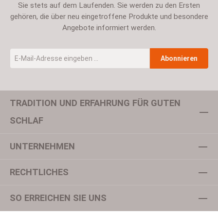
Sie stets auf dem Laufenden. Sie werden zu den Ersten
gehören, die über neu eingetroffene Produkte und besondere
Angebote informiert werden.
E-Mail-Adresse
*
Abonnieren
TRADITION UND ERFAHRUNG FÜR GUTEN
Um weiterzugehen, geben Sie die oben abgebildeten Zeichen ein
SCHLAF
UNTERNEHMEN
Datenschutz
Ich habe die
Datenschutzbestimmungen
zur Kenntnis
RECHTLICHES
genommen und die
AGB
gelesen und bin mit ihnen
einverstanden.
*
SO ERREICHEN SIE UNS