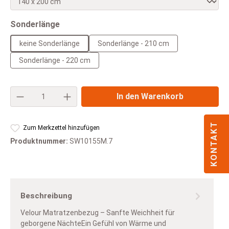
auswählen
Sonderlänge
keine Sonderlänge
Sonderlänge - 210 cm
Sonderlänge - 220 cm
Produkt Anzahl: Gib den gewünschten Wert e
In den Warenkorb
KONTAKT
Zum Merkzettel hinzufügen
Produktnummer:
SW10155M.7
Beschreibung
Velour Matratzenbezug – Sanfte Weichheit für
geborgene NächteEin Gefühl von Wärme und