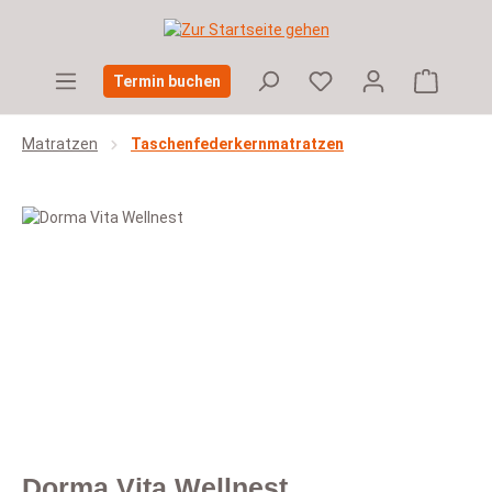
Zum Hauptinhalt springen
Warenko
Termin buchen
Matratzen
Taschenfederkernmatratzen
Bildergalerie überspringen
Dorma Vita Wellnest