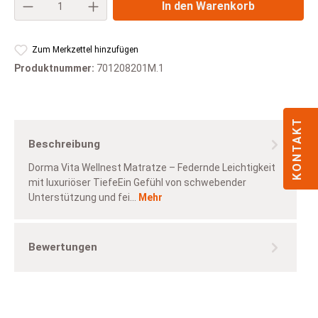
Produkt Anzahl: Gib den gewünschten Wert e
In den Warenkorb
Zum Merkzettel hinzufügen
Produktnummer:
701208201M.1
KONTAKT
Beschreibung
Dorma Vita Wellnest Matratze – Federnde Leichtigkeit
mit luxuriöser TiefeEin Gefühl von schwebender
Unterstützung und fei…
Mehr
Bewertungen