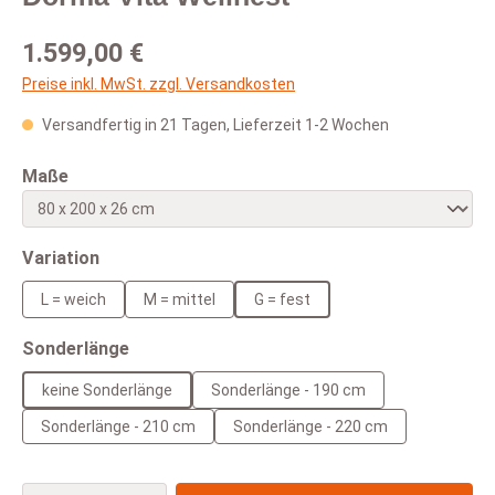
Regulärer Preis:
1.599,00 €
Preise inkl. MwSt. zzgl. Versandkosten
Versandfertig in 21 Tagen, Lieferzeit 1-2 Wochen
auswählen
Maße
auswählen
Variation
L = weich
M = mittel
G = fest
auswählen
Sonderlänge
keine Sonderlänge
Sonderlänge - 190 cm
Sonderlänge - 210 cm
Sonderlänge - 220 cm