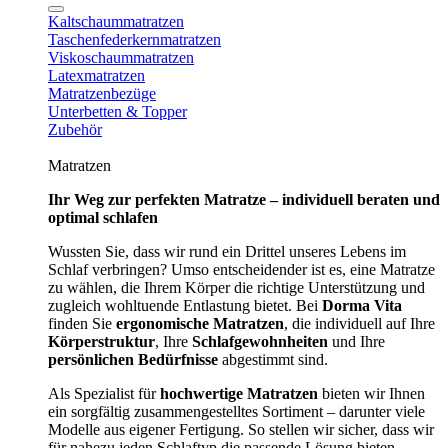
Kaltschaummatratzen
Taschenfederkernmatratzen
Viskoschaummatratzen
Latexmatratzen
Matratzenbezüge
Unterbetten & Topper
Zubehör
Matratzen
Ihr Weg zur perfekten Matratze – individuell beraten und
optimal schlafen
Wussten Sie, dass wir rund ein Drittel unseres Lebens im
Schlaf verbringen? Umso entscheidender ist es, eine Matratze
zu wählen, die Ihrem Körper die richtige Unterstützung und
zugleich wohltuende Entlastung bietet. Bei
Dorma Vita
finden Sie
ergonomische Matratzen
, die individuell auf Ihre
Körperstruktur
, Ihre
Schlafgewohnheiten
und Ihre
persönlichen Bedürfnisse
abgestimmt sind.
Als Spezialist für
hochwertige Matratzen
bieten wir Ihnen
ein sorgfältig zusammengestelltes Sortiment – darunter viele
Modelle aus eigener Fertigung. So stellen wir sicher, dass wir
für nahezu jeden Schlaftyp die passende Lösung bieten