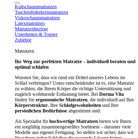
Kaltschaummatratzen
Taschenfederkernmatratzen
Viskoschaummatratzen
Latexmatratzen
Matratzenbezüge
Unterbetten & Topper
Zubehör
Matratzen
Ihr Weg zur perfekten Matratze – individuell beraten und
optimal schlafen
Wussten Sie, dass wir rund ein Drittel unseres Lebens im
Schlaf verbringen? Umso entscheidender ist es, eine Matratze
zu wählen, die Ihrem Körper die richtige Unterstützung und
zugleich wohltuende Entlastung bietet. Bei
Dorma Vita
finden Sie
ergonomische Matratzen
, die individuell auf Ihre
Körperstruktur
, Ihre
Schlafgewohnheiten
und Ihre
persönlichen Bedürfnisse
abgestimmt sind.
Als Spezialist für
hochwertige Matratzen
bieten wir Ihnen
ein sorgfältig zusammengestelltes Sortiment – darunter viele
Modelle aus eigener Fertigung. So stellen wir sicher, dass wir
für nahezu jeden Schlaftyp die passende Lösung bieten