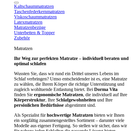
Kaltschaummatratzen
Taschenfederkernmatratzen
Viskoschaummatratzen
Latexmatratzen
Matratzenbezüge
Unterbetten & Topper
Zubehör
Matratzen
Ihr Weg zur perfekten Matratze – individuell beraten und
optimal schlafen
Wussten Sie, dass wir rund ein Drittel unseres Lebens im
Schlaf verbringen? Umso entscheidender ist es, eine Matratze
zu wählen, die Ihrem Körper die richtige Unterstützung und
zugleich wohltuende Entlastung bietet. Bei
Dorma Vita
finden Sie
ergonomische Matratzen
, die individuell auf Ihre
Körperstruktur
, Ihre
Schlafgewohnheiten
und Ihre
persönlichen Bedürfnisse
abgestimmt sind.
Als Spezialist für
hochwertige Matratzen
bieten wir Ihnen
ein sorgfältig zusammengestelltes Sortiment – darunter viele
Modelle aus eigener Fertigung. So stellen wir sicher, dass wir
für nahezu jeden Schlaftyp die passende Lösung bieten