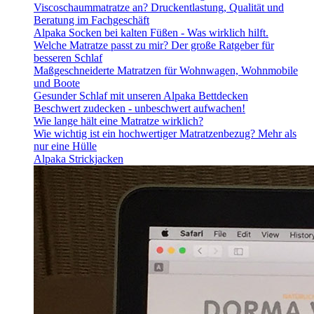
Viscoschaummatratze an? Druckentlastung, Qualität und
Beratung im Fachgeschäft
Alpaka Socken bei kalten Füßen - Was wirklich hilft.
Welche Matratze passt zu mir? Der große Ratgeber für
besseren Schlaf
Maßgeschneiderte Matratzen für Wohnwagen, Wohnmobile
und Boote
Gesunder Schlaf mit unseren Alpaka Bettdecken
Beschwert zudecken - unbeschwert aufwachen!
Wie lange hält eine Matratze wirklich?
Wie wichtig ist ein hochwertiger Matratzenbezug? Mehr als
nur eine Hülle
Alpaka Strickjacken