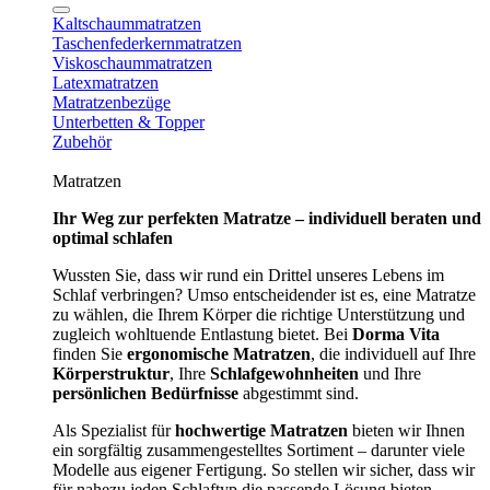
Kaltschaummatratzen
Taschenfederkernmatratzen
Viskoschaummatratzen
Latexmatratzen
Matratzenbezüge
Unterbetten & Topper
Zubehör
Matratzen
Ihr Weg zur perfekten Matratze – individuell beraten und
optimal schlafen
Wussten Sie, dass wir rund ein Drittel unseres Lebens im
Schlaf verbringen? Umso entscheidender ist es, eine Matratze
zu wählen, die Ihrem Körper die richtige Unterstützung und
zugleich wohltuende Entlastung bietet. Bei
Dorma Vita
finden Sie
ergonomische Matratzen
, die individuell auf Ihre
Körperstruktur
, Ihre
Schlafgewohnheiten
und Ihre
persönlichen Bedürfnisse
abgestimmt sind.
Als Spezialist für
hochwertige Matratzen
bieten wir Ihnen
ein sorgfältig zusammengestelltes Sortiment – darunter viele
Modelle aus eigener Fertigung. So stellen wir sicher, dass wir
für nahezu jeden Schlaftyp die passende Lösung bieten