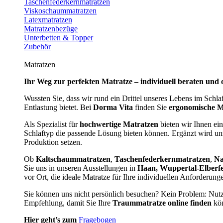
Taschenfederkernmatratzen
Viskoschaummatratzen
Latexmatratzen
Matratzenbezüge
Unterbetten & Topper
Zubehör
Matratzen
Ihr Weg zur perfekten Matratze – individuell beraten und 
Wussten Sie, dass wir rund ein Drittel unseres Lebens im Schl
Entlastung bietet. Bei
Dorma Vita
finden Sie
ergonomische M
Als Spezialist für
hochwertige Matratzen
bieten wir Ihnen ein
Schlaftyp die passende Lösung bieten können. Ergänzt wird u
Produktion setzen.
Ob
Kaltschaummatratzen
,
Taschenfederkernmatratzen
,
Na
Sie uns in unseren Ausstellungen in
Haan, Wuppertal-Elberf
vor Ort, die ideale Matratze für Ihre individuellen Anforderun
Sie können uns nicht persönlich besuchen? Kein Problem: Nut
Empfehlung, damit Sie Ihre
Traummatratze online finden
kön
Hier geht’s zum
Fragebogen