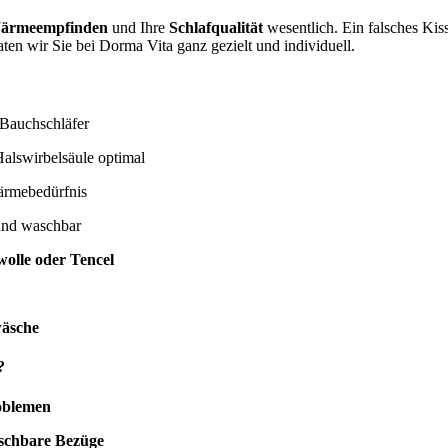
ärmeempfinden
und Ihre
Schlafqualität
wesentlich. Ein falsches Ki
ten wir Sie bei Dorma Vita ganz gezielt und individuell.
 Bauchschläfer
alswirbelsäule optimal
ärmebedürfnis
und waschbar
olle oder Tencel
wäsche
?
oblemen
aschbare Bezüge