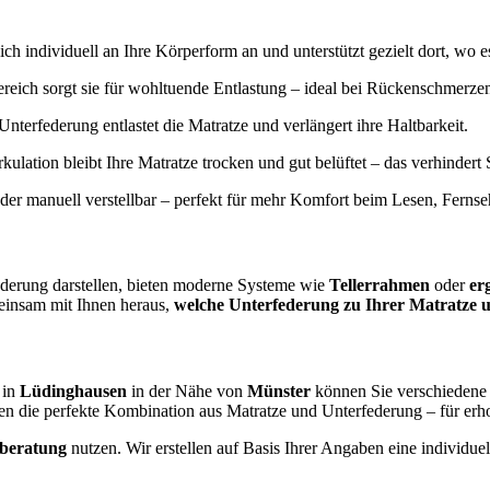
ich individuell an Ihre Körperform an und unterstützt gezielt dort, wo e
reich sorgt sie für wohltuende Entlastung – ideal bei Rückenschmerz
Unterfederung entlastet die Matratze und verlängert ihre Haltbarkeit.
irkulation bleibt Ihre Matratze trocken und gut belüftet – das verhinde
oder manuell verstellbar – perfekt für mehr Komfort beim Lesen, Ferns
ederung darstellen, bieten moderne Systeme wie
Tellerrahmen
oder
er
einsam mit Ihnen heraus,
welche Unterfederung zu Ihrer Matratze u
 in
Lüdinghausen
in der Nähe von
Münster
können Sie verschiedene 
en die perfekte Kombination aus Matratze und Unterfederung – für er
fberatung
nutzen. Wir erstellen auf Basis Ihrer Angaben eine individ