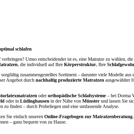
optimal schlafen
af verbringen? Umso entscheidender ist es, eine Matratze zu wählen, di
atratzen
, die individuell auf Ihre
Körperstruktur
, Ihre
Schlafgewoh
 sorgfältig zusammengestelltes Sortiment – darunter viele Modelle aus e
nser Angebot durch
nachhaltig produzierte Matratzen
ausgewählter He
turlatexmatratzen
oder
orthopädische Schlafsysteme
– bei Dorma V
eld
oder in
Lüdinghausen
in der Nähe von
Münster
und lassen Sie si
gen zu finden – durch Probeliegen und eine umfassende Analyse.
zen Sie einfach unseren
Online-Fragebogen zur Matratzenberatung
nen – ganz bequem von zu Hause.