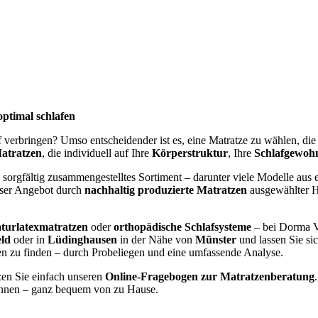
optimal schlafen
af verbringen? Umso entscheidender ist es, eine Matratze zu wählen, di
atratzen
, die individuell auf Ihre
Körperstruktur
, Ihre
Schlafgewoh
 sorgfältig zusammengestelltes Sortiment – darunter viele Modelle aus e
nser Angebot durch
nachhaltig produzierte Matratzen
ausgewählter He
turlatexmatratzen
oder
orthopädische Schlafsysteme
– bei Dorma V
eld
oder in
Lüdinghausen
in der Nähe von
Münster
und lassen Sie si
gen zu finden – durch Probeliegen und eine umfassende Analyse.
zen Sie einfach unseren
Online-Fragebogen zur Matratzenberatung
nen – ganz bequem von zu Hause.