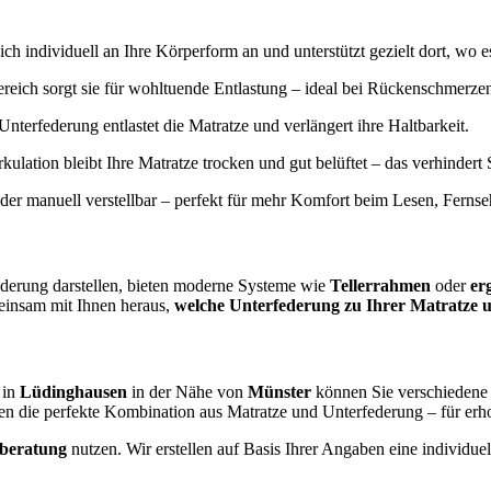
ich individuell an Ihre Körperform an und unterstützt gezielt dort, wo e
reich sorgt sie für wohltuende Entlastung – ideal bei Rückenschmerz
Unterfederung entlastet die Matratze und verlängert ihre Haltbarkeit.
irkulation bleibt Ihre Matratze trocken und gut belüftet – das verhinde
oder manuell verstellbar – perfekt für mehr Komfort beim Lesen, Ferns
ederung darstellen, bieten moderne Systeme wie
Tellerrahmen
oder
er
einsam mit Ihnen heraus,
welche Unterfederung zu Ihrer Matratze u
 in
Lüdinghausen
in der Nähe von
Münster
können Sie verschiedene 
en die perfekte Kombination aus Matratze und Unterfederung – für er
fberatung
nutzen. Wir erstellen auf Basis Ihrer Angaben eine individ