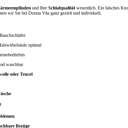
ärmeempfinden
und Ihre
Schlafqualität
wesentlich. Ein falsches Ki
ten wir Sie bei Dorma Vita ganz gezielt und individuell.
 Bauchschläfer
alswirbelsäule optimal
ärmebedürfnis
und waschbar
olle oder Tencel
wäsche
?
oblemen
aschbare Bezüge