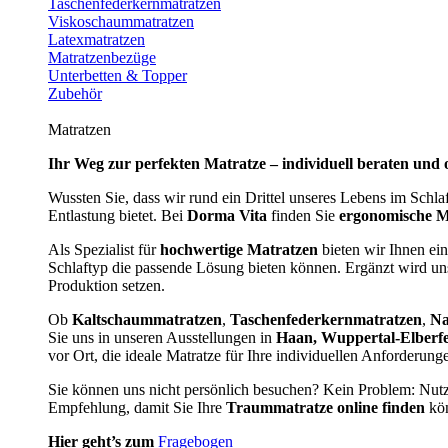
Taschenfederkernmatratzen
Viskoschaummatratzen
Latexmatratzen
Matratzenbezüge
Unterbetten & Topper
Zubehör
Matratzen
Ihr Weg zur perfekten Matratze – individuell beraten und 
Wussten Sie, dass wir rund ein Drittel unseres Lebens im Schl
Entlastung bietet. Bei
Dorma Vita
finden Sie
ergonomische M
Als Spezialist für
hochwertige Matratzen
bieten wir Ihnen ein
Schlaftyp die passende Lösung bieten können. Ergänzt wird u
Produktion setzen.
Ob
Kaltschaummatratzen
,
Taschenfederkernmatratzen
,
Na
Sie uns in unseren Ausstellungen in
Haan, Wuppertal-Elberf
vor Ort, die ideale Matratze für Ihre individuellen Anforderun
Sie können uns nicht persönlich besuchen? Kein Problem: Nut
Empfehlung, damit Sie Ihre
Traummatratze online finden
kön
Hier geht’s zum
Fragebogen