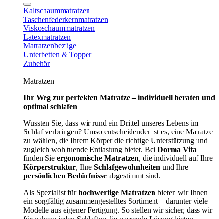
Kaltschaummatratzen
Taschenfederkernmatratzen
Viskoschaummatratzen
Latexmatratzen
Matratzenbezüge
Unterbetten & Topper
Zubehör
Matratzen
Ihr Weg zur perfekten Matratze – individuell beraten und
optimal schlafen
Wussten Sie, dass wir rund ein Drittel unseres Lebens im
Schlaf verbringen? Umso entscheidender ist es, eine Matratze
zu wählen, die Ihrem Körper die richtige Unterstützung und
zugleich wohltuende Entlastung bietet. Bei
Dorma Vita
finden Sie
ergonomische Matratzen
, die individuell auf Ihre
Körperstruktur
, Ihre
Schlafgewohnheiten
und Ihre
persönlichen Bedürfnisse
abgestimmt sind.
Als Spezialist für
hochwertige Matratzen
bieten wir Ihnen
ein sorgfältig zusammengestelltes Sortiment – darunter viele
Modelle aus eigener Fertigung. So stellen wir sicher, dass wir
für nahezu jeden Schlaftyp die passende Lösung bieten