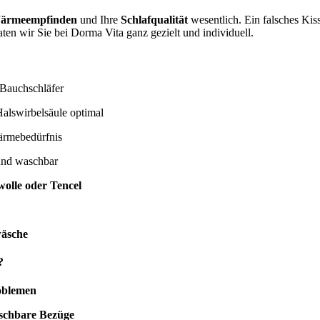
ärmeempfinden
und Ihre
Schlafqualität
wesentlich. Ein falsches Ki
ten wir Sie bei Dorma Vita ganz gezielt und individuell.
 Bauchschläfer
alswirbelsäule optimal
ärmebedürfnis
und waschbar
olle oder Tencel
wäsche
?
oblemen
aschbare Bezüge