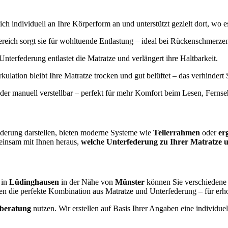
ich individuell an Ihre Körperform an und unterstützt gezielt dort, wo e
reich sorgt sie für wohltuende Entlastung – ideal bei Rückenschmerz
Unterfederung entlastet die Matratze und verlängert ihre Haltbarkeit.
irkulation bleibt Ihre Matratze trocken und gut belüftet – das verhinde
oder manuell verstellbar – perfekt für mehr Komfort beim Lesen, Ferns
ederung darstellen, bieten moderne Systeme wie
Tellerrahmen
oder
er
einsam mit Ihnen heraus,
welche Unterfederung zu Ihrer Matratze u
 in
Lüdinghausen
in der Nähe von
Münster
können Sie verschiedene 
en die perfekte Kombination aus Matratze und Unterfederung – für er
fberatung
nutzen. Wir erstellen auf Basis Ihrer Angaben eine individ