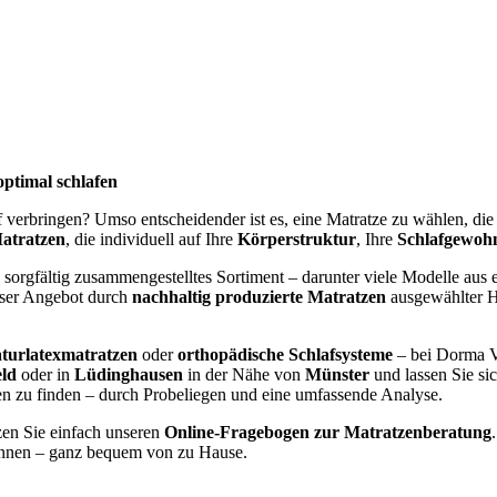
optimal schlafen
af verbringen? Umso entscheidender ist es, eine Matratze zu wählen, di
atratzen
, die individuell auf Ihre
Körperstruktur
, Ihre
Schlafgewoh
 sorgfältig zusammengestelltes Sortiment – darunter viele Modelle aus e
nser Angebot durch
nachhaltig produzierte Matratzen
ausgewählter He
turlatexmatratzen
oder
orthopädische Schlafsysteme
– bei Dorma V
eld
oder in
Lüdinghausen
in der Nähe von
Münster
und lassen Sie si
gen zu finden – durch Probeliegen und eine umfassende Analyse.
zen Sie einfach unseren
Online-Fragebogen zur Matratzenberatung
nen – ganz bequem von zu Hause.