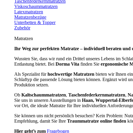
Taschenfederkernmatratzen
Viskoschaummatratzen
Latexmatratzen
Matratzenbezüge
Unterbetten & Topper
Zubehör
Matratzen
Ihr Weg zur perfekten Matratze – individuell beraten und 
Wussten Sie, dass wir rund ein Drittel unseres Lebens im Schl
Entlastung bietet. Bei
Dorma Vita
finden Sie
ergonomische M
Als Spezialist für
hochwertige Matratzen
bieten wir Ihnen ein
Schlaftyp die passende Lösung bieten können. Ergänzt wird u
Produktion setzen.
Ob
Kaltschaummatratzen
,
Taschenfederkernmatratzen
,
Na
Sie uns in unseren Ausstellungen in
Haan, Wuppertal-Elberf
vor Ort, die ideale Matratze für Ihre individuellen Anforderun
Sie können uns nicht persönlich besuchen? Kein Problem: Nut
Empfehlung, damit Sie Ihre
Traummatratze online finden
kön
Hier geht’s zum
Fragebogen