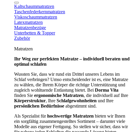
Kaltschaummatratzen
Taschenfederkernmatratzen
Viskoschaummatratzen
Latexmatratzen
Matratzenbezüge
Unterbetten & Topper
Zubehör
Matratzen
Ihr Weg zur perfekten Matratze – individuell beraten und
optimal schlafen
Wussten Sie, dass wir rund ein Drittel unseres Lebens im
Schlaf verbringen? Umso entscheidender ist es, eine Matratze
zu wählen, die Ihrem Körper die richtige Unterstützung und
zugleich wohltuende Entlastung bietet. Bei
Dorma Vita
finden Sie
ergonomische Matratzen
, die individuell auf Ihre
Körperstruktur
, Ihre
Schlafgewohnheiten
und Ihre
persönlichen Bedürfnisse
abgestimmt sind.
Als Spezialist für
hochwertige Matratzen
bieten wir Ihnen
ein sorgfältig zusammengestelltes Sortiment – darunter viele
Modelle aus eigener Fertigung. So stellen wir sicher, dass wir
für nahezu jeden Schlaftyp die passende Lösung bieten