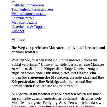
Kaltschaummatratzen
Taschenfederkernmatratzen
Viskoschaummatratzen
Latexmatratzen
Matratzenbezüge
Unterbetten & Topper
Zubehör
Matratzen
Ihr Weg zur perfekten Matratze – individuell beraten und
optimal schlafen
Wussten Sie, dass wir rund ein Drittel unseres Lebens im
Schlaf verbringen? Umso entscheidender ist es, eine Matratze
zu wählen, die Ihrem Körper die richtige Unterstützung und
zugleich wohltuende Entlastung bietet. Bei
Dorma Vita
finden Sie
ergonomische Matratzen
, die individuell auf Ihre
Körperstruktur
, Ihre
Schlafgewohnheiten
und Ihre
persönlichen Bedürfnisse
abgestimmt sind.
Als Spezialist für
hochwertige Matratzen
bieten wir Ihnen
ein sorgfältig zusammengestelltes Sortiment – darunter viele
Modelle aus eigener Fertigung. So stellen wir sicher, dass wir
für nahezu jeden Schlaftyp die passende Lösung bieten