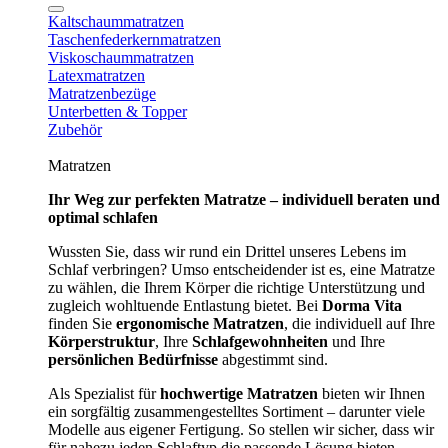
Kaltschaummatratzen
Taschenfederkernmatratzen
Viskoschaummatratzen
Latexmatratzen
Matratzenbezüge
Unterbetten & Topper
Zubehör
Matratzen
Ihr Weg zur perfekten Matratze – individuell beraten und
optimal schlafen
Wussten Sie, dass wir rund ein Drittel unseres Lebens im
Schlaf verbringen? Umso entscheidender ist es, eine Matratze
zu wählen, die Ihrem Körper die richtige Unterstützung und
zugleich wohltuende Entlastung bietet. Bei
Dorma Vita
finden Sie
ergonomische Matratzen
, die individuell auf Ihre
Körperstruktur
, Ihre
Schlafgewohnheiten
und Ihre
persönlichen Bedürfnisse
abgestimmt sind.
Als Spezialist für
hochwertige Matratzen
bieten wir Ihnen
ein sorgfältig zusammengestelltes Sortiment – darunter viele
Modelle aus eigener Fertigung. So stellen wir sicher, dass wir
für nahezu jeden Schlaftyp die passende Lösung bieten