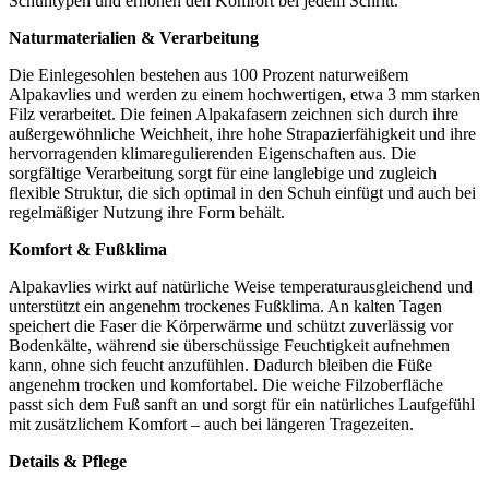
Schuhtypen und erhöhen den Komfort bei jedem Schritt.
Naturmaterialien & Verarbeitung
Die Einlegesohlen bestehen aus 100 Prozent naturweißem
Alpakavlies und werden zu einem hochwertigen, etwa 3 mm starken
Filz verarbeitet. Die feinen Alpakafasern zeichnen sich durch ihre
außergewöhnliche Weichheit, ihre hohe Strapazierfähigkeit und ihre
hervorragenden klimaregulierenden Eigenschaften aus. Die
sorgfältige Verarbeitung sorgt für eine langlebige und zugleich
flexible Struktur, die sich optimal in den Schuh einfügt und auch bei
regelmäßiger Nutzung ihre Form behält.
Komfort & Fußklima
Alpakavlies wirkt auf natürliche Weise temperaturausgleichend und
unterstützt ein angenehm trockenes Fußklima. An kalten Tagen
speichert die Faser die Körperwärme und schützt zuverlässig vor
Bodenkälte, während sie überschüssige Feuchtigkeit aufnehmen
kann, ohne sich feucht anzufühlen. Dadurch bleiben die Füße
angenehm trocken und komfortabel. Die weiche Filzoberfläche
passt sich dem Fuß sanft an und sorgt für ein natürliches Laufgefühl
mit zusätzlichem Komfort – auch bei längeren Tragezeiten.
Details & Pflege