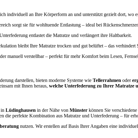
ich individuell an Ihre Körperform an und unterstützt gezielt dort, wo e
reich sorgt sie für wohltuende Entlastung – ideal bei Rückenschmerz
Unterfederung entlastet die Matratze und verlängert ihre Haltbarkeit.
irkulation bleibt Ihre Matratze trocken und gut belüftet – das verhinde
oder manuell verstellbar – perfekt für mehr Komfort beim Lesen, Ferns
ederung darstellen, bieten moderne Systeme wie
Tellerrahmen
oder
er
einsam mit Ihnen heraus,
welche Unterfederung zu Ihrer Matratze u
 in
Lüdinghausen
in der Nähe von
Münster
können Sie verschiedene 
en die perfekte Kombination aus Matratze und Unterfederung – für er
fberatung
nutzen. Wir erstellen auf Basis Ihrer Angaben eine individ