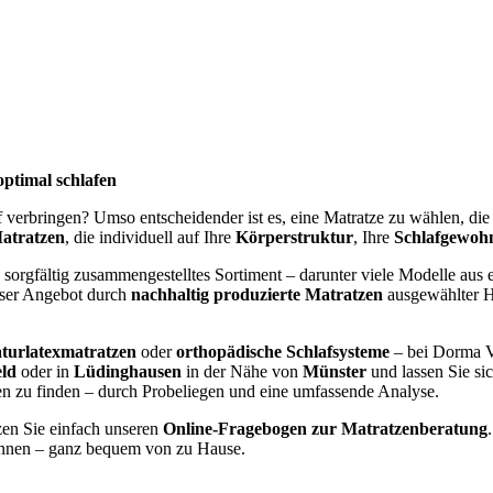
optimal schlafen
af verbringen? Umso entscheidender ist es, eine Matratze zu wählen, di
atratzen
, die individuell auf Ihre
Körperstruktur
, Ihre
Schlafgewoh
 sorgfältig zusammengestelltes Sortiment – darunter viele Modelle aus e
nser Angebot durch
nachhaltig produzierte Matratzen
ausgewählter He
turlatexmatratzen
oder
orthopädische Schlafsysteme
– bei Dorma V
eld
oder in
Lüdinghausen
in der Nähe von
Münster
und lassen Sie si
gen zu finden – durch Probeliegen und eine umfassende Analyse.
zen Sie einfach unseren
Online-Fragebogen zur Matratzenberatung
nen – ganz bequem von zu Hause.