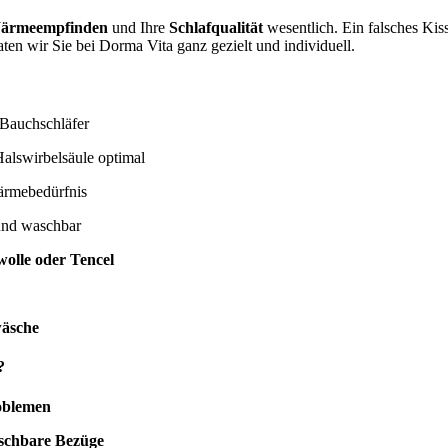
ärmeempfinden
und Ihre
Schlafqualität
wesentlich. Ein falsches Ki
ten wir Sie bei Dorma Vita ganz gezielt und individuell.
 Bauchschläfer
alswirbelsäule optimal
ärmebedürfnis
und waschbar
olle oder Tencel
wäsche
?
oblemen
aschbare Bezüge