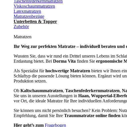
Taschenfederkernmatratzen
Viskoschaummatratzen
Latexmatratzen
Matratzenbezüge
Unterbetten & Topper
Zubehör
Matratzen
Ihr Weg zur perfekten Matratze – individuell beraten und 
Wussten Sie, dass wir rund ein Drittel unseres Lebens im Schl
Entlastung bietet. Bei
Dorma Vita
finden Sie
ergonomische M
Als Spezialist für
hochwertige Matratzen
bieten wir Ihnen ein
Schlaftyp die passende Lösung bieten können. Ergänzt wird u
Produktion setzen.
Ob
Kaltschaummatratzen
,
Taschenfederkernmatratzen
,
Na
Sie uns in unseren Ausstellungen in
Haan, Wuppertal-Elberf
vor Ort, die ideale Matratze für Ihre individuellen Anforderun
Sie können uns nicht persönlich besuchen? Kein Problem: Nut
Empfehlung, damit Sie Ihre
Traummatratze online finden
kön
Hier geht’s zum
Fragebogen