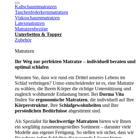
Kaltschaummatratzen
Taschenfederkernmatratzen
Viskoschaummatratzen
Latexmatratzen
Matratzenbezüge
Unterbetten & Topper
Zubehör
Matratzen
Ihr Weg zur perfekten Matratze – individuell beraten und
optimal schlafen
Wussten Sie, dass wir rund ein Drittel unseres Lebens im
Schlaf verbringen? Umso entscheidender ist es, eine Matratze
zu wählen, die Ihrem Körper die richtige Unterstützung und
zugleich wohltuende Entlastung bietet. Bei
Dorma Vita
finden Sie
ergonomische Matratzen
, die individuell auf Ihre
Körperstruktur
, Ihre
Schlafgewohnheiten
und Ihre
persönlichen Bedürfnisse
abgestimmt sind.
Als Spezialist für
hochwertige Matratzen
bieten wir Ihnen
ein sorgfältig zusammengestelltes Sortiment – darunter viele
Modelle aus eigener Fertigung. So stellen wir sicher, dass wir
für nahezu jeden Schlaftyp die passende Lösung bieten