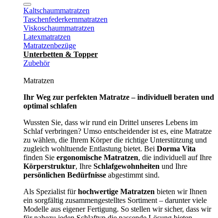
Kaltschaummatratzen
Taschenfederkernmatratzen
Viskoschaummatratzen
Latexmatratzen
Matratzenbezüge
Unterbetten & Topper
Zubehör
Matratzen
Ihr Weg zur perfekten Matratze – individuell beraten und
optimal schlafen
Wussten Sie, dass wir rund ein Drittel unseres Lebens im
Schlaf verbringen? Umso entscheidender ist es, eine Matratze
zu wählen, die Ihrem Körper die richtige Unterstützung und
zugleich wohltuende Entlastung bietet. Bei
Dorma Vita
finden Sie
ergonomische Matratzen
, die individuell auf Ihre
Körperstruktur
, Ihre
Schlafgewohnheiten
und Ihre
persönlichen Bedürfnisse
abgestimmt sind.
Als Spezialist für
hochwertige Matratzen
bieten wir Ihnen
ein sorgfältig zusammengestelltes Sortiment – darunter viele
Modelle aus eigener Fertigung. So stellen wir sicher, dass wir
für nahezu jeden Schlaftyp die passende Lösung bieten