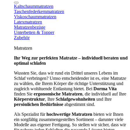
Kaltschaummatratzen
Taschenfederkernmatratzen
Viskoschaummatratzen
Latexmatratzen
Matratzenbezüge
Unterbetten & Topper
Zubehör
Matratzen
Ihr Weg zur perfekten Matratze – individuell beraten und
optimal schlafen
Wussten Sie, dass wir rund ein Drittel unseres Lebens im
Schlaf verbringen? Umso entscheidender ist es, eine Matratze
zu wählen, die Ihrem Körper die richtige Unterstützung und
zugleich wohltuende Entlastung bietet. Bei
Dorma Vita
finden Sie
ergonomische Matratzen
, die individuell auf Ihre
Körperstruktur
, Ihre
Schlafgewohnheiten
und Ihre
persönlichen Bedürfnisse
abgestimmt sind.
Als Spezialist für
hochwertige Matratzen
bieten wir Ihnen
ein sorgfältig zusammengestelltes Sortiment – darunter viele
Modelle aus eigener Fertigung. So stellen wir sicher, dass wir
für nahezu jeden Schlaftyp die passende Lösung bieten