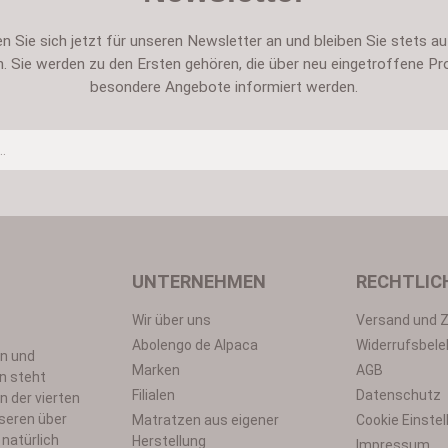
n Sie sich jetzt für unseren Newsletter an und bleiben Sie stets a
. Sie werden zu den Ersten gehören, die über neu eingetroffene Pr
besondere Angebote informiert werden.
Um weiterzugehen, geben Sie die oben abgebildeten Zeichen ei
UNTERNEHMEN
RECHTLIC
Wir über uns
Versand und 
Datenschutz
Abolengo de Alpaca
Widerrufsbele
en und
utzbestimmungen
zur Kenntnis genommen und die
AGB
gelesen und b
Marken
AGB
n steht
*
Filialen
Datenschutz
n der vierten
seren über
Matratzen aus eigener
Cookie Einste
natürlich
Herstellung
Impressum