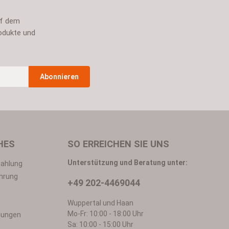
uf dem
odukte und
Abonnieren
n
*
HES
SO ERREICHEN SIE UNS
Unterstützung und Beratung unter:
Zahlung
hrung
+49 202-4469044
in mit ihnen einverstanden.
Wuppertal und Haan
Mo-Fr: 10:00 - 18:00 Uhr
llungen
Sa: 10:00 - 15:00 Uhr