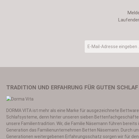
Melde
Laufenden
E-Mail-Adresse
*
TRADITION UND ERFAHRUNG FÜR GUTEN SCHLAF
DORMA VITA ist mehr als eine Marke für ausgezeichnete Bettwar
Ich habe die
Datensch
Schlafsysteme, denn hinter unseren sieben Bettenfachgeschäfte
unsere Familientradition. Wir, die Familie Näsemann führen bereits i
Generation das Familienunternehmen Betten Näsemann. Durch un
Generationen weitergebenen Erfahrungsschatz sorgen wir für den 