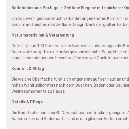
V
ge
Badetücher aus Portugal – Zeitlose Eleganz mit spürbarer Qu
I
Mi
Ein hochwertiges Badetuch verbindet angenehmen Komfort mit l
En
Un
und unterstreichen das zeitlose Design. Dank der großen Farb
In
wo
– 
Un
I
Naturmaterialien & Verarbeitung
B
di
D
Gefertigt aus 100 Prozent reiner Baumwolle überzeugen die Ba
B
Al
Be
Baumwolle sorgt für eine außergewöhnlich hohe Saugfähigkeit u
Si
In
Em
Vi
lange Lebensdauer und bewahren Form sowie Qualität auch bei
Te
un
al
Be
Komfort & Alltag
Be
au
Die weiche Oberfläche fühlt sich angenehm auf der Haut an und 
vo
hohen Wohlfühlkomfort nach dem Duschen, Baden oder Saunieren.
Wellnessmomente zu Hause.
Details & Pflege
Die Badetücher sind bei 40 °C waschbar und trocknergeeignet.
Badematten und Bademäntel sind in den gleichen Farben erhäl