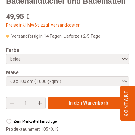
Badehandtücher und Badematten
Regulärer Preis:
49,95 €
Preise inkl. MwSt. zzgl. Versandkosten
Versandfertig in 14 Tagen, Lieferzeit 2-5 Tage
auswählen
Farbe
auswählen
Maße
KONTAKT
Produkt Anzahl: Gib den gewünschten Wert e
In den Warenkorb
Zum Merkzettel hinzufügen
Produktnummer:
10540.18