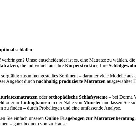
optimal schlafen
af verbringen? Umso entscheidender ist es, eine Matratze zu wählen, di
atratzen
, die individuell auf Ihre
Körperstruktur
, Ihre
Schlafgewoh
 sorgfältig zusammengestelltes Sortiment – darunter viele Modelle aus e
nser Angebot durch
nachhaltig produzierte Matratzen
ausgewählter He
turlatexmatratzen
oder
orthopädische Schlafsysteme
– bei Dorma V
eld
oder in
Lüdinghausen
in der Nähe von
Münster
und lassen Sie si
gen zu finden – durch Probeliegen und eine umfassende Analyse.
zen Sie einfach unseren
Online-Fragebogen zur Matratzenberatung
nen – ganz bequem von zu Hause.