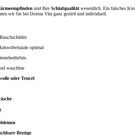
ärmeempfinden
und Ihre
Schlafqualität
wesentlich. Ein falsches Ki
ten wir Sie bei Dorma Vita ganz gezielt und individuell.
 Bauchschläfer
alswirbelsäule optimal
ärmebedürfnis
und waschbar
olle oder Tencel
wäsche
?
oblemen
aschbare Bezüge