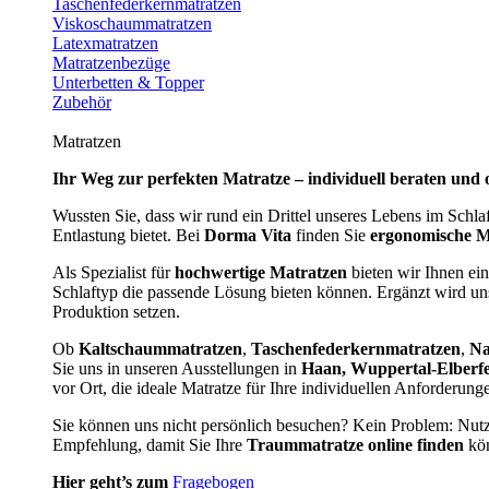
Taschenfederkernmatratzen
Viskoschaummatratzen
Latexmatratzen
Matratzenbezüge
Unterbetten & Topper
Zubehör
Matratzen
Ihr Weg zur perfekten Matratze – individuell beraten und 
Wussten Sie, dass wir rund ein Drittel unseres Lebens im Schl
Entlastung bietet. Bei
Dorma Vita
finden Sie
ergonomische M
Als Spezialist für
hochwertige Matratzen
bieten wir Ihnen ein
Schlaftyp die passende Lösung bieten können. Ergänzt wird u
Produktion setzen.
Ob
Kaltschaummatratzen
,
Taschenfederkernmatratzen
,
Na
Sie uns in unseren Ausstellungen in
Haan, Wuppertal-Elberf
vor Ort, die ideale Matratze für Ihre individuellen Anforderun
Sie können uns nicht persönlich besuchen? Kein Problem: Nut
Empfehlung, damit Sie Ihre
Traummatratze online finden
kön
Hier geht’s zum
Fragebogen