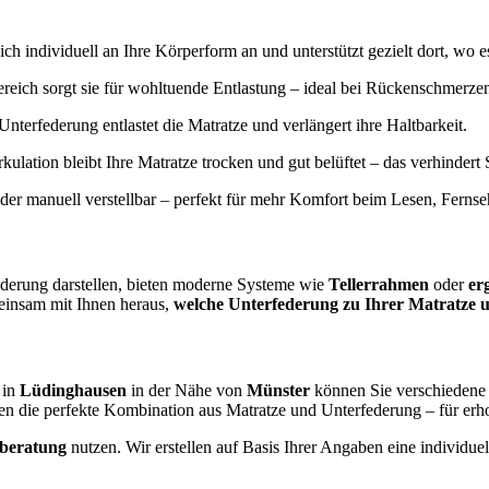
ich individuell an Ihre Körperform an und unterstützt gezielt dort, wo e
reich sorgt sie für wohltuende Entlastung – ideal bei Rückenschmerz
Unterfederung entlastet die Matratze und verlängert ihre Haltbarkeit.
irkulation bleibt Ihre Matratze trocken und gut belüftet – das verhinde
oder manuell verstellbar – perfekt für mehr Komfort beim Lesen, Ferns
ederung darstellen, bieten moderne Systeme wie
Tellerrahmen
oder
er
einsam mit Ihnen heraus,
welche Unterfederung zu Ihrer Matratze u
 in
Lüdinghausen
in der Nähe von
Münster
können Sie verschiedene 
en die perfekte Kombination aus Matratze und Unterfederung – für er
fberatung
nutzen. Wir erstellen auf Basis Ihrer Angaben eine individ