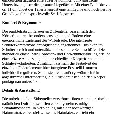
ermöglichen dadurch eine außergewöhnlich punktelastische
Unterstützung über die gesamte Liegefläche. Mit einer Bauhöhe von
ca. 11 cm bildet der Tellerlattenrost eine langlebige und hochwertige
Grundlage für anspruchsvolle Schlafsysteme.
Komfort & Ergonomie
Die punktelastisch gelagerten Zirbenteller passen sich den
Körperkonturen besonders sensibel an und fördern eine
ergonomische Lagerung der Wirbelsäule. Die integrierte
Schulterkomfortzone ermöglicht ein angenehmes Einsinken im
Schulterbereich und unterstützt insbesondere Seitenschläfer. Die
individuell einstellbare Lordosen- und Beckenunterstützung erlaubt
eine präzise Anpassung an unterschiedliche Körperformen und
Schlafgewohnheiten. Zusätzlich lässt sich die Festigkeit der
einzelnen Federelemente über integrierte Feststellklammern
individuell regulieren. So entsteht eine außergewöhnlich fein
abgestimmte Unterfederung, die Druck entlastet und den Körper
punktgenau unterstützt.
Details & Ausstattung
Die unbehandelten Zirbenteller verströmen ihren charakteristischen
natürlichen Duft und schaffen eine angenehme, ruhige
Schlafatmosphäre. In Verbindung mit einer hochwertigen
Naturmatratze, beispielsweise aus Naturlatex, entsteht ein