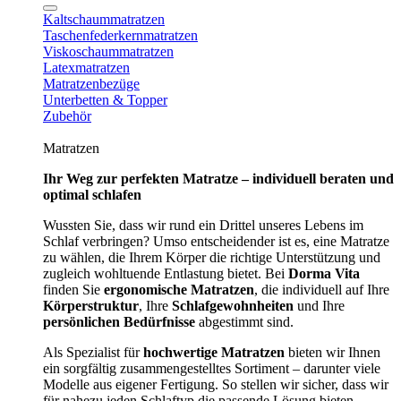
Kaltschaummatratzen
Taschenfederkernmatratzen
Viskoschaummatratzen
Latexmatratzen
Matratzenbezüge
Unterbetten & Topper
Zubehör
Matratzen
Ihr Weg zur perfekten Matratze – individuell beraten und
optimal schlafen
Wussten Sie, dass wir rund ein Drittel unseres Lebens im
Schlaf verbringen? Umso entscheidender ist es, eine Matratze
zu wählen, die Ihrem Körper die richtige Unterstützung und
zugleich wohltuende Entlastung bietet. Bei
Dorma Vita
finden Sie
ergonomische Matratzen
, die individuell auf Ihre
Körperstruktur
, Ihre
Schlafgewohnheiten
und Ihre
persönlichen Bedürfnisse
abgestimmt sind.
Als Spezialist für
hochwertige Matratzen
bieten wir Ihnen
ein sorgfältig zusammengestelltes Sortiment – darunter viele
Modelle aus eigener Fertigung. So stellen wir sicher, dass wir
für nahezu jeden Schlaftyp die passende Lösung bieten