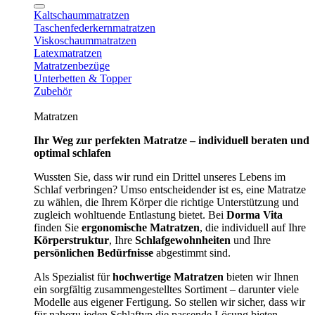
Kaltschaummatratzen
Taschenfederkernmatratzen
Viskoschaummatratzen
Latexmatratzen
Matratzenbezüge
Unterbetten & Topper
Zubehör
Matratzen
Ihr Weg zur perfekten Matratze – individuell beraten und
optimal schlafen
Wussten Sie, dass wir rund ein Drittel unseres Lebens im
Schlaf verbringen? Umso entscheidender ist es, eine Matratze
zu wählen, die Ihrem Körper die richtige Unterstützung und
zugleich wohltuende Entlastung bietet. Bei
Dorma Vita
finden Sie
ergonomische Matratzen
, die individuell auf Ihre
Körperstruktur
, Ihre
Schlafgewohnheiten
und Ihre
persönlichen Bedürfnisse
abgestimmt sind.
Als Spezialist für
hochwertige Matratzen
bieten wir Ihnen
ein sorgfältig zusammengestelltes Sortiment – darunter viele
Modelle aus eigener Fertigung. So stellen wir sicher, dass wir
für nahezu jeden Schlaftyp die passende Lösung bieten