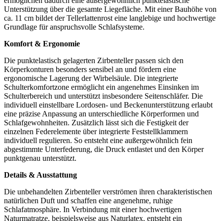
ermöglichen dadurch eine außergewöhnlich punktelastische
Unterstützung über die gesamte Liegefläche. Mit einer Bauhöhe von
ca. 11 cm bildet der Tellerlattenrost eine langlebige und hochwertige
Grundlage für anspruchsvolle Schlafsysteme.
Komfort & Ergonomie
Die punktelastisch gelagerten Zirbenteller passen sich den
Körperkonturen besonders sensibel an und fördern eine
ergonomische Lagerung der Wirbelsäule. Die integrierte
Schulterkomfortzone ermöglicht ein angenehmes Einsinken im
Schulterbereich und unterstützt insbesondere Seitenschläfer. Die
individuell einstellbare Lordosen- und Beckenunterstützung erlaubt
eine präzise Anpassung an unterschiedliche Körperformen und
Schlafgewohnheiten. Zusätzlich lässt sich die Festigkeit der
einzelnen Federelemente über integrierte Feststellklammern
individuell regulieren. So entsteht eine außergewöhnlich fein
abgestimmte Unterfederung, die Druck entlastet und den Körper
punktgenau unterstützt.
Details & Ausstattung
Die unbehandelten Zirbenteller verströmen ihren charakteristischen
natürlichen Duft und schaffen eine angenehme, ruhige
Schlafatmosphäre. In Verbindung mit einer hochwertigen
Naturmatratze, beispielsweise aus Naturlatex, entsteht ein