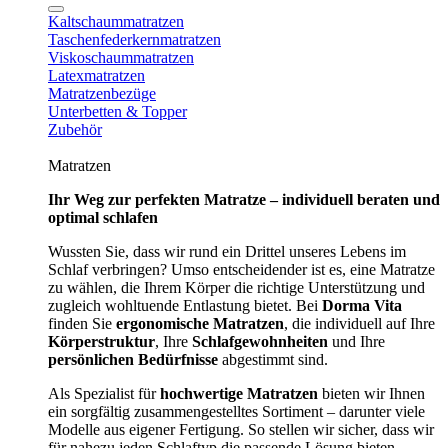
Kaltschaummatratzen
Taschenfederkernmatratzen
Viskoschaummatratzen
Latexmatratzen
Matratzenbezüge
Unterbetten & Topper
Zubehör
Matratzen
Ihr Weg zur perfekten Matratze – individuell beraten und
optimal schlafen
Wussten Sie, dass wir rund ein Drittel unseres Lebens im
Schlaf verbringen? Umso entscheidender ist es, eine Matratze
zu wählen, die Ihrem Körper die richtige Unterstützung und
zugleich wohltuende Entlastung bietet. Bei
Dorma Vita
finden Sie
ergonomische Matratzen
, die individuell auf Ihre
Körperstruktur
, Ihre
Schlafgewohnheiten
und Ihre
persönlichen Bedürfnisse
abgestimmt sind.
Als Spezialist für
hochwertige Matratzen
bieten wir Ihnen
ein sorgfältig zusammengestelltes Sortiment – darunter viele
Modelle aus eigener Fertigung. So stellen wir sicher, dass wir
für nahezu jeden Schlaftyp die passende Lösung bieten