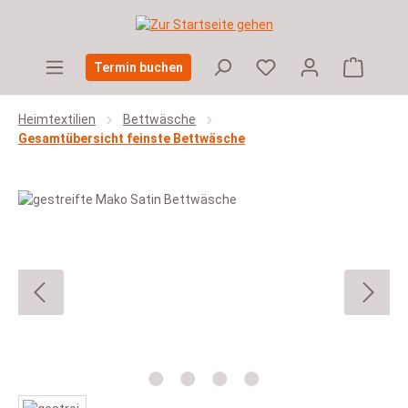
Zum Hauptinhalt springen
Warenko
Termin buchen
Heimtextilien
Bettwäsche
Gesamtübersicht feinste Bettwäsche
Bildergalerie überspringen