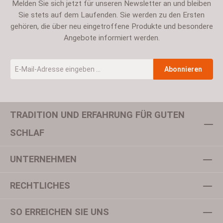
Melden Sie sich jetzt für unseren Newsletter an und bleiben
Sie stets auf dem Laufenden. Sie werden zu den Ersten
gehören, die über neu eingetroffene Produkte und besondere
Angebote informiert werden.
E-Mail-Adresse
*
Abonnieren
TRADITION UND ERFAHRUNG FÜR GUTEN
Um weiterzugehen, geben Sie die oben abgebildeten Zeichen ein
SCHLAF
UNTERNEHMEN
Datenschutz
Ich habe die
Datenschutzbestimmungen
zur Kenntnis
RECHTLICHES
genommen und die
AGB
gelesen und bin mit ihnen
einverstanden.
*
SO ERREICHEN SIE UNS