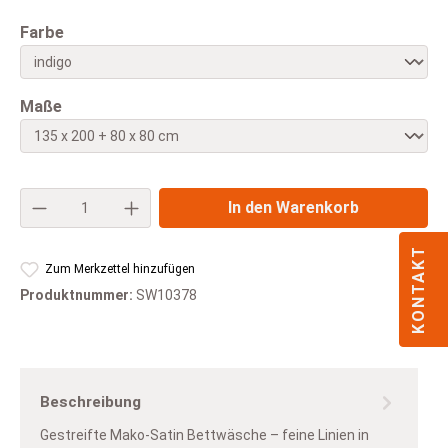
auswählen
Farbe
auswählen
Maße
Produkt Anzahl: Gib den gewünschten Wert e
In den Warenkorb
KONTAKT
Zum Merkzettel hinzufügen
Produktnummer:
SW10378
Beschreibung
Gestreifte Mako-Satin Bettwäsche – feine Linien in