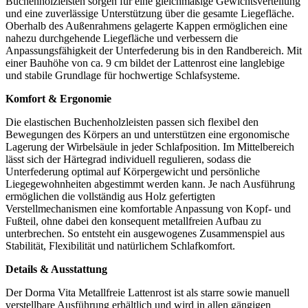
Buchenholzleisten sorgen für eine gleichmäßige Gewichtsverteilung
und eine zuverlässige Unterstützung über die gesamte Liegefläche.
Oberhalb des Außenrahmens gelagerte Kappen ermöglichen eine
nahezu durchgehende Liegefläche und verbessern die
Anpassungsfähigkeit der Unterfederung bis in den Randbereich. Mit
einer Bauhöhe von ca. 9 cm bildet der Lattenrost eine langlebige
und stabile Grundlage für hochwertige Schlafsysteme.
Komfort & Ergonomie
Die elastischen Buchenholzleisten passen sich flexibel den
Bewegungen des Körpers an und unterstützen eine ergonomische
Lagerung der Wirbelsäule in jeder Schlafposition. Im Mittelbereich
lässt sich der Härtegrad individuell regulieren, sodass die
Unterfederung optimal auf Körpergewicht und persönliche
Liegegewohnheiten abgestimmt werden kann. Je nach Ausführung
ermöglichen die vollständig aus Holz gefertigten
Verstellmechanismen eine komfortable Anpassung von Kopf- und
Fußteil, ohne dabei den konsequent metallfreien Aufbau zu
unterbrechen. So entsteht ein ausgewogenes Zusammenspiel aus
Stabilität, Flexibilität und natürlichem Schlafkomfort.
Details & Ausstattung
Der Dorma Vita Metallfreie Lattenrost ist als starre sowie manuell
verstellbare Ausführung erhältlich und wird in allen gängigen