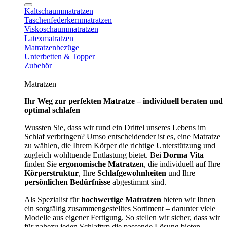
Kaltschaummatratzen
Taschenfederkernmatratzen
Viskoschaummatratzen
Latexmatratzen
Matratzenbezüge
Unterbetten & Topper
Zubehör
Matratzen
Ihr Weg zur perfekten Matratze – individuell beraten und
optimal schlafen
Wussten Sie, dass wir rund ein Drittel unseres Lebens im
Schlaf verbringen? Umso entscheidender ist es, eine Matratze
zu wählen, die Ihrem Körper die richtige Unterstützung und
zugleich wohltuende Entlastung bietet. Bei
Dorma Vita
finden Sie
ergonomische Matratzen
, die individuell auf Ihre
Körperstruktur
, Ihre
Schlafgewohnheiten
und Ihre
persönlichen Bedürfnisse
abgestimmt sind.
Als Spezialist für
hochwertige Matratzen
bieten wir Ihnen
ein sorgfältig zusammengestelltes Sortiment – darunter viele
Modelle aus eigener Fertigung. So stellen wir sicher, dass wir
für nahezu jeden Schlaftyp die passende Lösung bieten