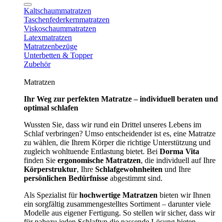
Kaltschaummatratzen
Taschenfederkernmatratzen
Viskoschaummatratzen
Latexmatratzen
Matratzenbezüge
Unterbetten & Topper
Zubehör
Matratzen
Ihr Weg zur perfekten Matratze – individuell beraten und
optimal schlafen
Wussten Sie, dass wir rund ein Drittel unseres Lebens im
Schlaf verbringen? Umso entscheidender ist es, eine Matratze
zu wählen, die Ihrem Körper die richtige Unterstützung und
zugleich wohltuende Entlastung bietet. Bei
Dorma Vita
finden Sie
ergonomische Matratzen
, die individuell auf Ihre
Körperstruktur
, Ihre
Schlafgewohnheiten
und Ihre
persönlichen Bedürfnisse
abgestimmt sind.
Als Spezialist für
hochwertige Matratzen
bieten wir Ihnen
ein sorgfältig zusammengestelltes Sortiment – darunter viele
Modelle aus eigener Fertigung. So stellen wir sicher, dass wir
für nahezu jeden Schlaftyp die passende Lösung bieten