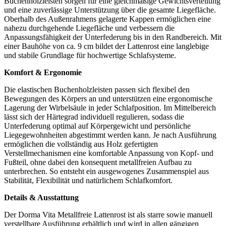
Buchenholzleisten sorgen für eine gleichmäßige Gewichtsverteilung
und eine zuverlässige Unterstützung über die gesamte Liegefläche.
Oberhalb des Außenrahmens gelagerte Kappen ermöglichen eine
nahezu durchgehende Liegefläche und verbessern die
Anpassungsfähigkeit der Unterfederung bis in den Randbereich. Mit
einer Bauhöhe von ca. 9 cm bildet der Lattenrost eine langlebige
und stabile Grundlage für hochwertige Schlafsysteme.
Komfort & Ergonomie
Die elastischen Buchenholzleisten passen sich flexibel den
Bewegungen des Körpers an und unterstützen eine ergonomische
Lagerung der Wirbelsäule in jeder Schlafposition. Im Mittelbereich
lässt sich der Härtegrad individuell regulieren, sodass die
Unterfederung optimal auf Körpergewicht und persönliche
Liegegewohnheiten abgestimmt werden kann. Je nach Ausführung
ermöglichen die vollständig aus Holz gefertigten
Verstellmechanismen eine komfortable Anpassung von Kopf- und
Fußteil, ohne dabei den konsequent metallfreien Aufbau zu
unterbrechen. So entsteht ein ausgewogenes Zusammenspiel aus
Stabilität, Flexibilität und natürlichem Schlafkomfort.
Details & Ausstattung
Der Dorma Vita Metallfreie Lattenrost ist als starre sowie manuell
verstellbare Ausführung erhältlich und wird in allen gängigen